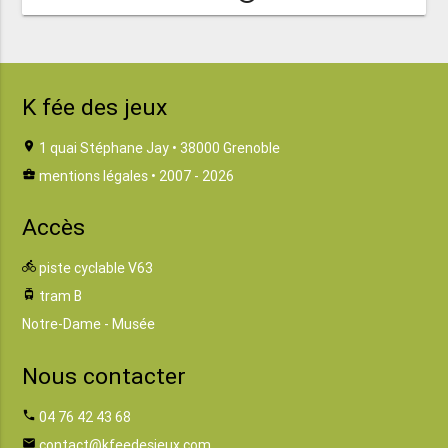
K fée des jeux
location_on
1 quai Stéphane Jay • 38000 Grenoble
business_center
mentions légales
• 2007 - 2026
Accès
directions_bike
piste cyclable V63
tram
tram B
Notre-Dame - Musée
Nous contacter
phone
04 76 42 43 68
email
contact@kfeedesjeux.com