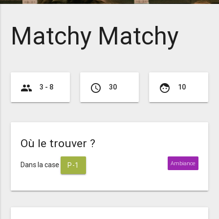
Matchy Matchy
group
access_time
face
3 - 8
30
10
Où le trouver ?
Ambiance
Dans la case
P-1