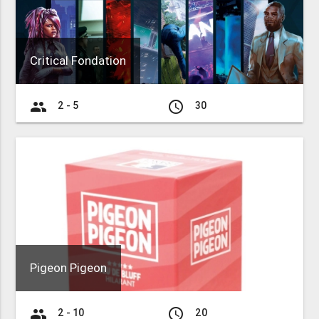
Critical Fondation
group
access_time
2 - 5
30
Pigeon Pigeon
group
access_time
2 - 10
20