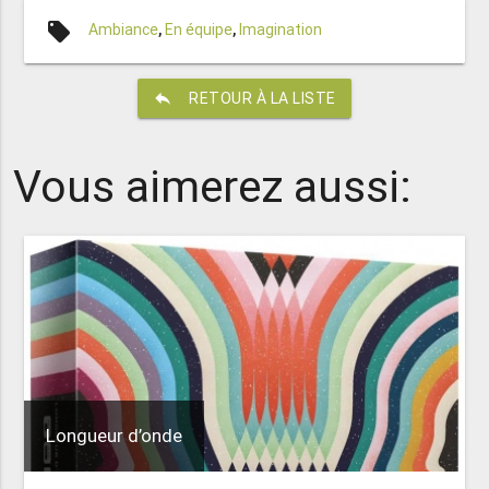
local_offer
Ambiance
,
En équipe
,
Imagination
reply
RETOUR À LA LISTE
Vous aimerez aussi:
Longueur d’onde