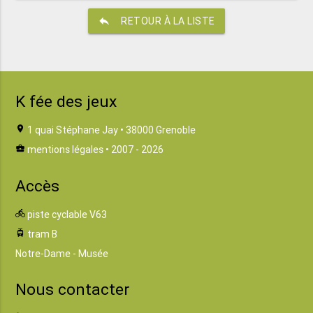
reply
RETOUR À LA LISTE
K fée des jeux
location_on
1 quai Stéphane Jay • 38000 Grenoble
business_center
mentions légales
• 2007 - 2026
Accès
directions_bike
piste cyclable V63
tram
tram B
Notre-Dame - Musée
Nous contacter