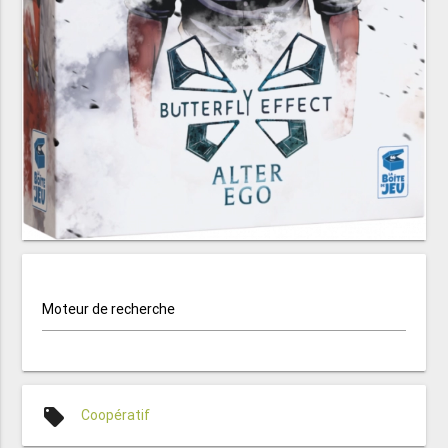
Moteur de recherche
local_offer
Coopératif