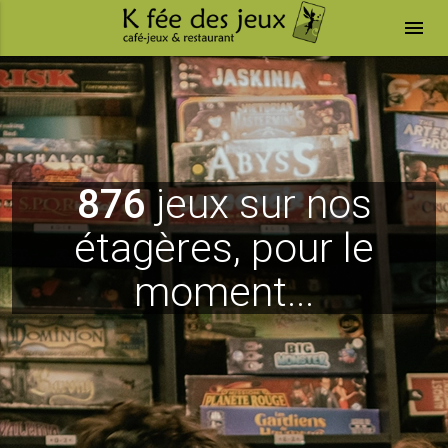
menu
876
jeux sur nos
étagères, pour le
moment...