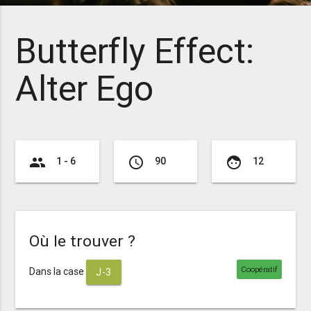
Butterfly Effect:
Alter Ego
group
access_time
face
1 - 6
90
12
Où le trouver ?
Coopératif
Dans la case
J-3