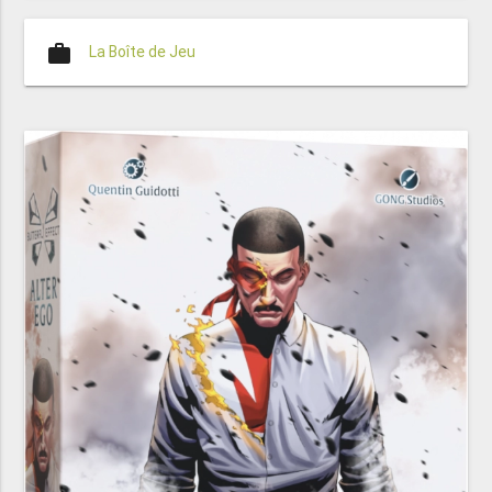
work
La Boîte de Jeu