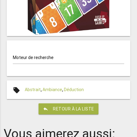
Moteur de recherche
local_offer
Abstrait
,
Ambiance
,
Déduction
reply
RETOUR À LA LISTE
Vous aimerez aussi: