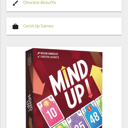
brush
Christine Alcouffe
work
Catch Up Games