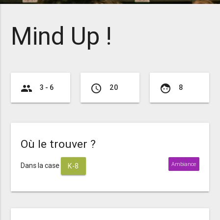
Mind Up !
group
access_time
face
3 - 6
20
8
Où le trouver ?
Ambiance
Dans la case
K-8