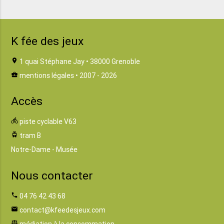
K fée des jeux
location_on
1 quai Stéphane Jay • 38000 Grenoble
business_center
mentions légales
• 2007 - 2026
Accès
directions_bike
piste cyclable V63
tram
tram B
Notre-Dame - Musée
Nous contacter
phone
04 76 42 43 68
email
contact@kfeedesjeux.com
balance
médiation à la consommation