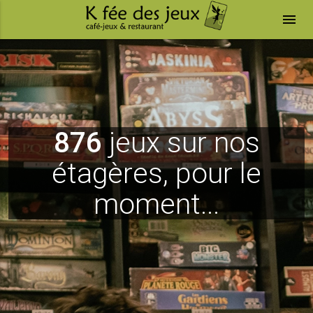
menu
876
jeux sur nos
étagères, pour le
moment...