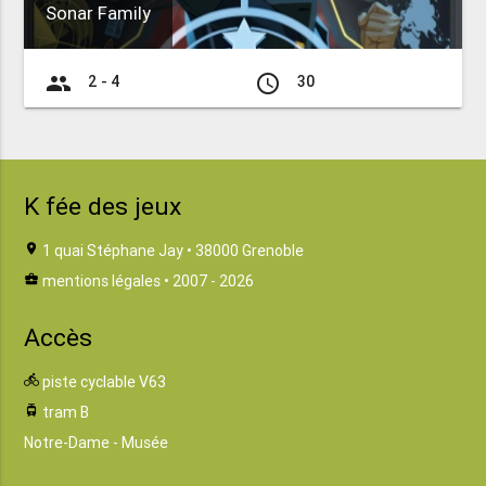
Sonar Family
group
access_time
2 - 4
30
K fée des jeux
location_on
1 quai Stéphane Jay • 38000 Grenoble
business_center
mentions légales
• 2007 - 2026
Accès
directions_bike
piste cyclable V63
tram
tram B
Notre-Dame - Musée