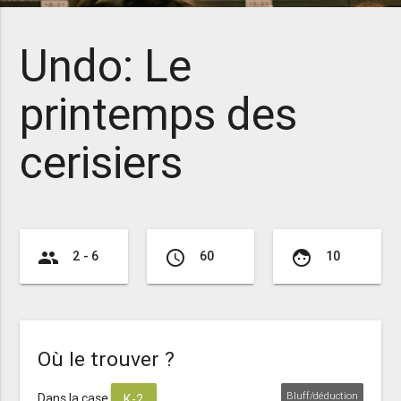
Undo: Le
printemps des
cerisiers
group
access_time
face
2 - 6
60
10
Où le trouver ?
Bluff/déduction
Dans la case
K-2