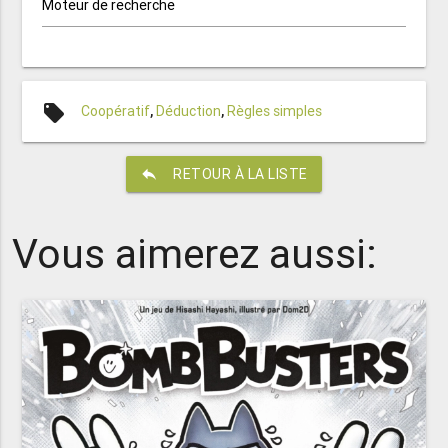
Moteur de recherche
local_offer
Coopératif
,
Déduction
,
Règles simples
reply
RETOUR À LA LISTE
Vous aimerez aussi: