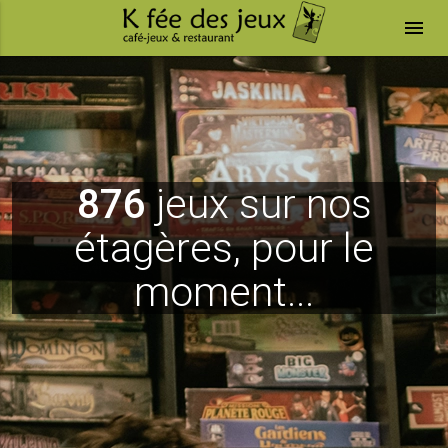
menu
876
jeux sur nos
étagères, pour le
moment...