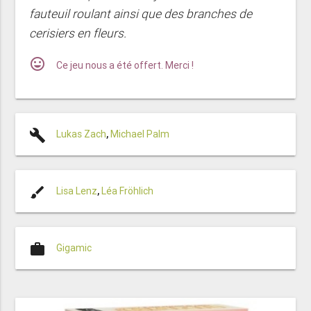
fauteuil roulant ainsi que des branches de
cerisiers en fleurs.
mood
Ce jeu nous a été offert. Merci !
build
Lukas Zach
,
Michael Palm
brush
Lisa Lenz
,
Léa Fröhlich
work
Gigamic