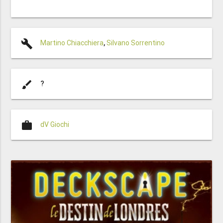
build
Martino Chiacchiera
,
Silvano Sorrentino
brush
?
work
dV Giochi