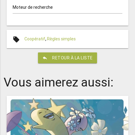
Moteur de recherche
local_offer
Coopératif
,
Règles simples
reply
RETOUR À LA LISTE
Vous aimerez aussi: