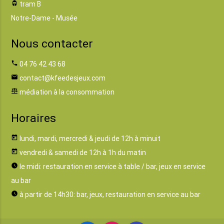
tram
tram B
Notre-Dame - Musée
Nous contacter
phone
04 76 42 43 68
email
contact@kfeedesjeux.com
balance
médiation à la consommation
Horaires
today
lundi, mardi, mercredi & jeudi de 12h à minuit
today
vendredi & samedi de 12h à 1h du matin
watch_later
le midi: restauration en service à table / bar, jeux en service
au bar
watch_later
à partir de 14h30: bar, jeux, restauration en service au bar