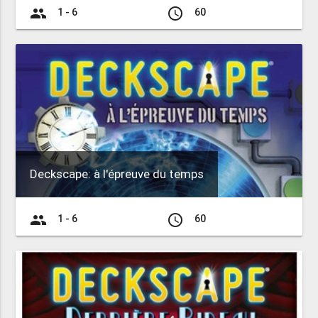
group
access_time
1 - 6
60
Deckscape: à l'épreuve du temps
group
access_time
1 - 6
60