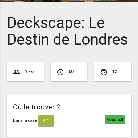
Deckscape: Le
Destin de Londres
group
access_time
face
1 - 6
60
12
Où le trouver ?
Coopératif
Dans la case
K-1