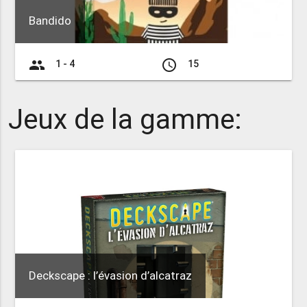
Bandido
group
access_time
1 - 4
15
Jeux de la gamme:
Deckscape : l’évasion d’alcatraz