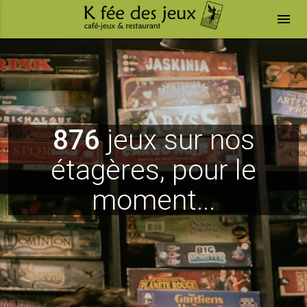
menu
876
jeux sur nos
étagères, pour le
moment...