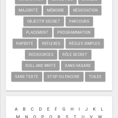
MAJORITÉ
MÉMOIRE
NÉGOCIATION
OBJECTIF SECRET
PARCOURS
PLACEMENT
PROGRAMMATION
RAPIDITÉ
REFLEXES
RÈGLES SIMPLES
RESSOURCES
RÔLE SECRET
ROLL AND WRITE
SANS HASARD
SANS TEXTE
STOP OU ENCORE
TUILES
A
B
C
D
E
F
G
H
I
J
K
L
M
N
O
P
Q
R
S
T
U
V
W