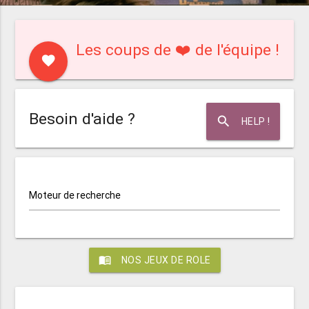
Les coups de ❤️ de l'équipe !
favorite
Besoin d'aide ?
search
HELP !
Moteur de recherche
menu_book
NOS JEUX DE ROLE