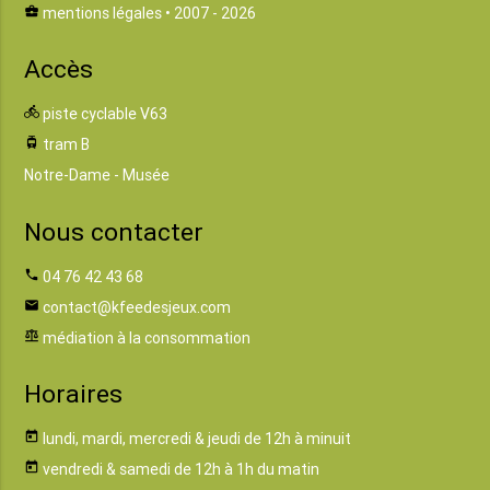
business_center
mentions légales
• 2007 - 2026
Accès
directions_bike
piste cyclable V63
tram
tram B
Notre-Dame - Musée
Nous contacter
phone
04 76 42 43 68
email
contact@kfeedesjeux.com
balance
médiation à la consommation
Horaires
today
lundi, mardi, mercredi & jeudi de 12h à minuit
today
vendredi & samedi de 12h à 1h du matin