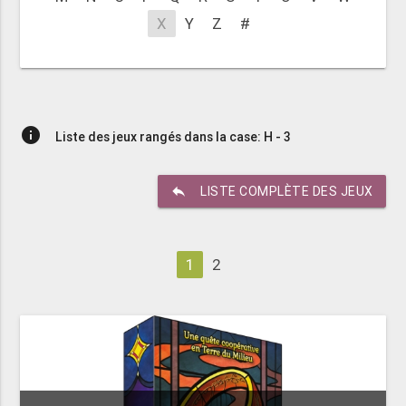
X
Y
Z
#
info
Liste des jeux rangés dans la case: H - 3
reply
LISTE COMPLÈTE DES JEUX
1
2