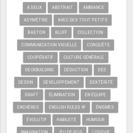
À DEUX
ABSTRAIT
AMBIANCE
ASYMÉTRIE
AVEC DES TOUT PETITS
BASTON
BLUFF
COLLECTION
COMMUNICATION VISUELLE
CONQUÊTE
COOPÉRATIF
CULTURE GÉNÉRALE
DECKBUILDING
DÉDUCTION
DÉS
DESSIN
DÉVELOPPEMENT
DEXTÉRITÉ
DRAFT
ÉLIMINATION
EN ÉQUIPE
ENCHÈRES
ENGLISH RULES 💬
ÉNIGMES
ÉVOLUTIF
HABILETÉ
HUMOUR
IMAGINATION
JEU DE PLIS
LOGIQUE