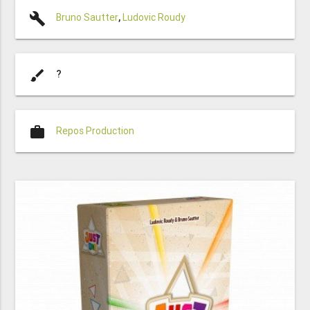
build
Bruno Sautter
,
Ludovic Roudy
brush
?
work
Repos Production