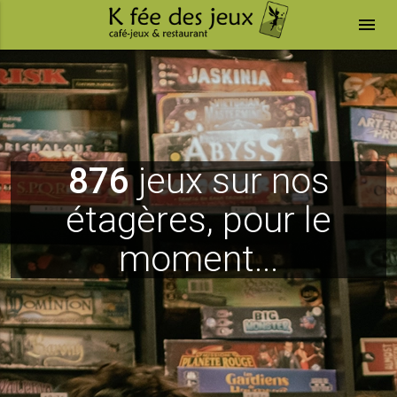
menu
876
jeux sur nos
étagères, pour le
moment...