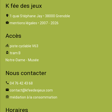
K fée des jeux
location_on
1 quai Stéphane Jay • 38000 Grenoble
business_center
mentions légales
• 2007 - 2026
Accès
directions_bike
piste cyclable V63
tram
tram B
Notre-Dame - Musée
Nous contacter
phone
04 76 42 43 68
email
contact@kfeedesjeux.com
balance
médiation à la consommation
Horaires