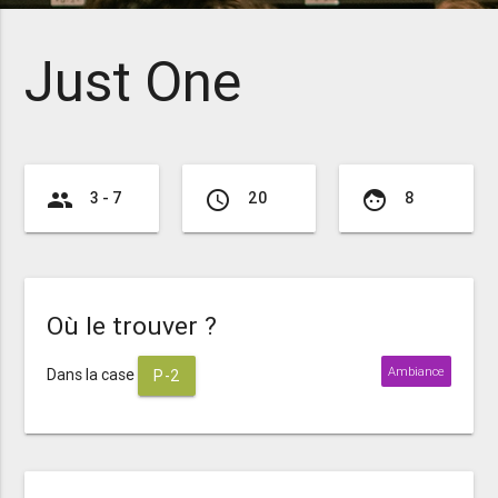
Just One
group
access_time
face
3 - 7
20
8
Où le trouver ?
Ambiance
Dans la case
P-2