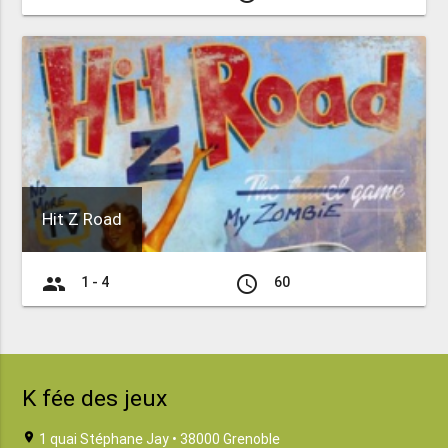
Hit Z Road
group
access_time
1 - 4
60
K fée des jeux
location_on
1 quai Stéphane Jay • 38000 Grenoble