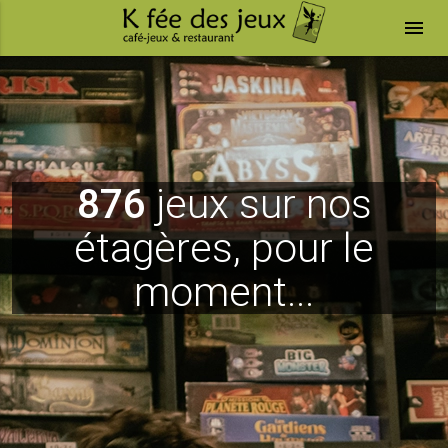
menu
876
jeux sur nos
étagères, pour le
moment...