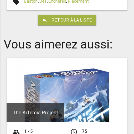
local_offer
Baston
,
Dés
,
Enchères
,
Placement
reply
RETOUR À LA LISTE
Vous aimerez aussi:
The Artemis Project
group
access_time
1 - 5
75