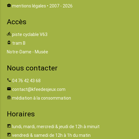
business_center
mentions légales
• 2007 - 2026
Accès
directions_bike
piste cyclable V63
tram
tram B
Notre-Dame - Musée
Nous contacter
phone
04 76 42 43 68
email
contact@kfeedesjeux.com
balance
médiation à la consommation
Horaires
today
lundi, mardi, mercredi & jeudi de 12h à minuit
today
vendredi & samedi de 12h à 1h du matin