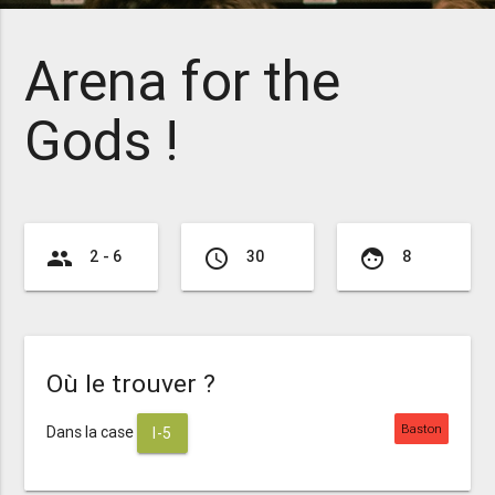
Arena for the
Gods !
group
access_time
face
2 - 6
30
8
Où le trouver ?
Baston
Dans la case
I-5