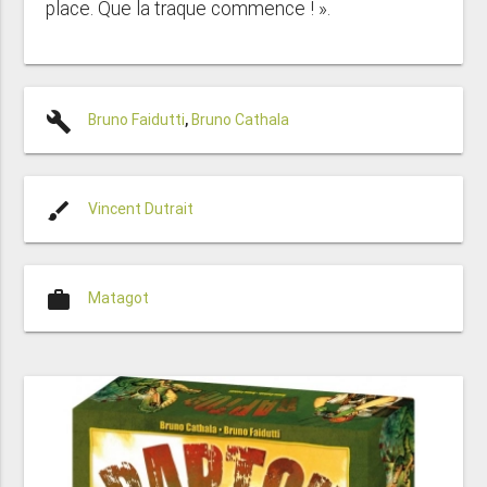
place. Que la traque commence ! ».
build
Bruno Faidutti
,
Bruno Cathala
brush
Vincent Dutrait
work
Matagot