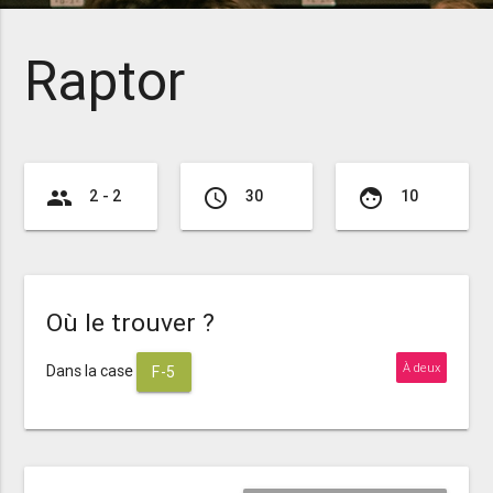
Raptor
group
access_time
face
2 - 2
30
10
Où le trouver ?
À deux
Dans la case
F-5