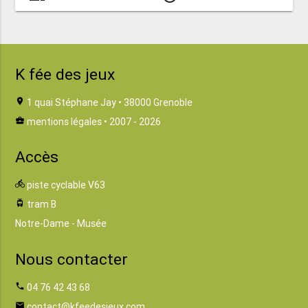
K fée des jeux
location_on
1 quai Stéphane Jay • 38000 Grenoble
business_center
mentions légales
• 2007 - 2026
Accès
directions_bike
piste cyclable V63
tram
tram B
Notre-Dame - Musée
Nous contacter
phone
04 76 42 43 68
email
contact@kfeedesjeux.com