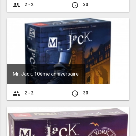
group
access_time
2 - 2
30
Mr. Jack: 10ème anniversaire
group
access_time
2 - 2
30