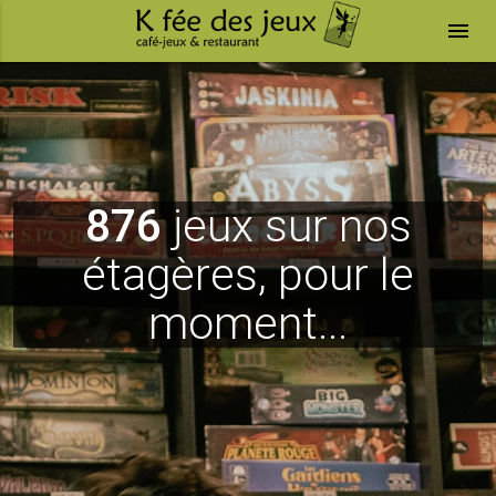
menu
876
jeux sur nos
étagères, pour le
moment...