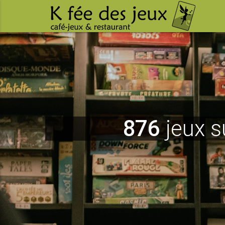
876
jeux s