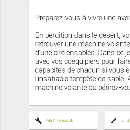
Préparez-vous à vivre une aven
En perdition dans le désert, v
retrouver une machine volante
d’une cité ensablée. Dans ce j
avec vos coéquipiers pour faire 
capacités de chacun si vous e
l’insatiable tempête de sable. 
machine volante ou périrez-vou
build
brush
Matt Leacock
C. B