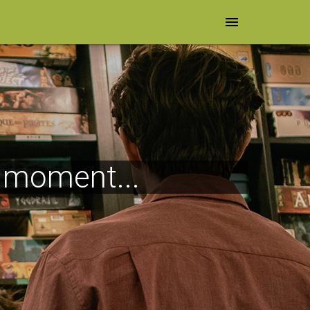
menu
e moment...