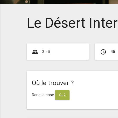
Le Désert Inter
group
access_time
2 - 5
45
Où le trouver ?
Dans la case
G-2