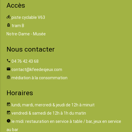
Accès
directions_bike
piste cyclable V63
tram
tram B
Notre-Dame - Musée
Nous contacter
phone
04 76 42 43 68
email
contact@kfeedesjeux.com
balance
médiation à la consommation
Horaires
today
lundi, mardi, mercredi & jeudi de 12h à minuit
today
vendredi & samedi de 12h à 1h du matin
watch_later
le midi: restauration en service à table / bar, jeux en service
au bar