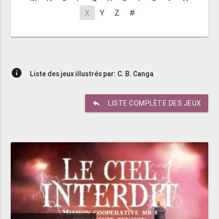
X
Y
Z
#
info
Liste des jeux illustrés par: C. B. Canga
reply
LISTE COMPLÈTE DES JEUX