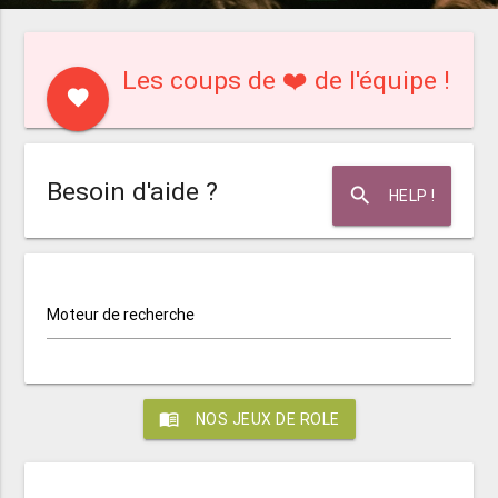
Les coups de ❤️ de l'équipe !
favorite
Besoin d'aide ?
search
HELP !
Moteur de recherche
menu_book
NOS JEUX DE ROLE