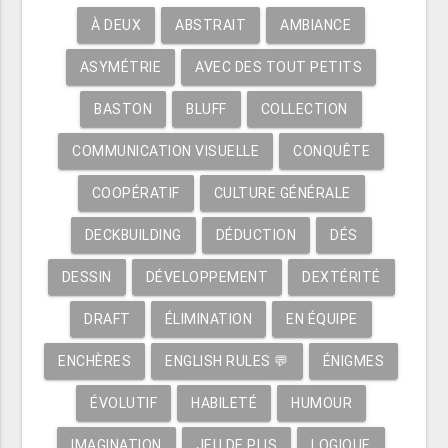
À DEUX
ABSTRAIT
AMBIANCE
ASYMÉTRIE
AVEC DES TOUT PETITS
BASTON
BLUFF
COLLECTION
COMMUNICATION VISUELLE
CONQUÊTE
COOPÉRATIF
CULTURE GÉNÉRALE
DECKBUILDING
DÉDUCTION
DÉS
DESSIN
DÉVELOPPEMENT
DEXTÉRITÉ
DRAFT
ÉLIMINATION
EN ÉQUIPE
ENCHÈRES
ENGLISH RULES 💬
ÉNIGMES
ÉVOLUTIF
HABILETÉ
HUMOUR
IMAGINATION
JEU DE PLIS
LOGIQUE