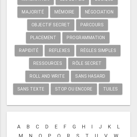
MAJORITÉ
MÉMOIRE
NÉGOCIATION
OBJECTIF SECRET
PARCOURS
PLACEMENT
PROGRAMMATION
RAPIDITÉ
REFLEXES
RÈGLES SIMPLES
RESSOURCES
RÔLE SECRET
ROLL AND WRITE
SANS HASARD
SANS TEXTE
STOP OU ENCORE
TUILES
A
B
C
D
E
F
G
H
I
J
K
L
M
N
O
P
Q
R
S
T
U
V
W