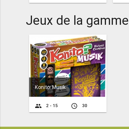
Jeux de la gamme
Konito: Musik
group
access_time
2 - 15
30