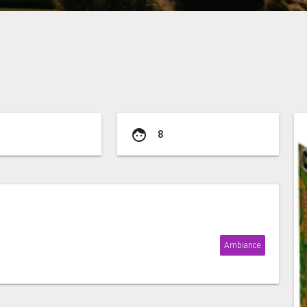
face
8
Ambiance