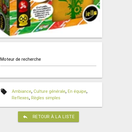
Moteur de recherche
local_offer
Ambiance
,
Culture générale
,
En équipe
,
Reflexes
,
Règles simples
reply
RETOUR À LA LISTE