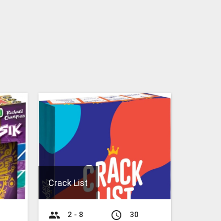
Crack List
group
access_time
2 - 8
30