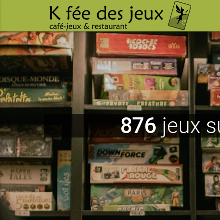
876
jeux s