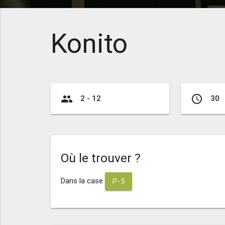
Konito
group
access_time
2 - 12
30
Où le trouver ?
Dans la case
P-5