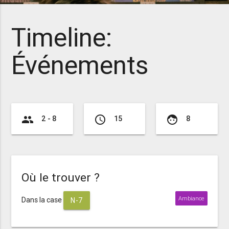
Timeline:
Événements
group
access_time
face
2 - 8
15
8
Où le trouver ?
Ambiance
Dans la case
N-7