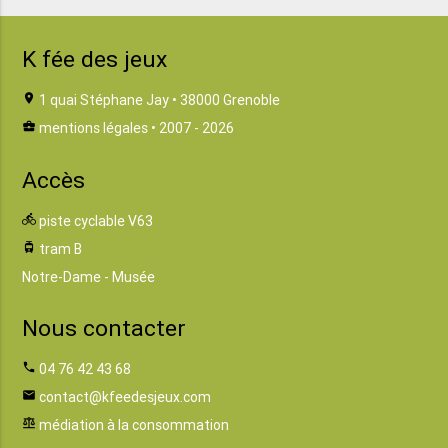
K fée des jeux
location_on
1 quai Stéphane Jay • 38000 Grenoble
business_center
mentions légales
• 2007 - 2026
Accès
directions_bike
piste cyclable V63
tram
tram B
Notre-Dame - Musée
Nous contacter
phone
04 76 42 43 68
email
contact@kfeedesjeux.com
balance
médiation à la consommation