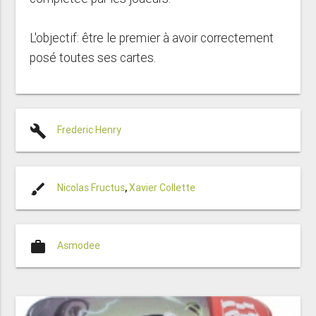
L'objectif: être le premier à avoir correctement
posé toutes ses cartes.
build
Frederic Henry
brush
Nicolas Fructus
,
Xavier Collette
work
Asmodee