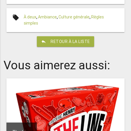
local_offer
À deux
,
Ambiance
,
Culture générale
,
Règles
simples
reply
RETOUR À LA LISTE
Vous aimerez aussi: