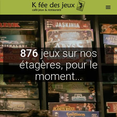
menu
876
jeux sur nos
étagères, pour le
moment...