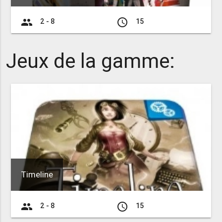
group
access_time
2 - 8
15
Jeux de la gamme:
Timeline
group
access_time
2 - 8
15