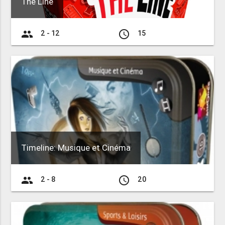
The Line
group
access_time
2 - 12
15
Timeline: Musique et Cinéma
group
access_time
2 - 8
20