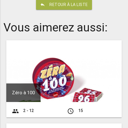
reply
RETOUR À LA LISTE
Vous aimerez aussi:
Zéro à 100
group
access_time
2 - 12
15