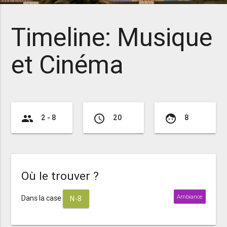
Timeline: Musique
et Cinéma
group
access_time
face
2 - 8
20
8
Où le trouver ?
Ambiance
Dans la case
N-8