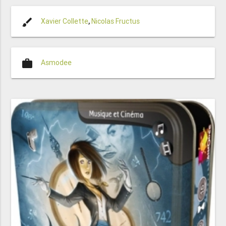
brush
Xavier Collette
,
Nicolas Fructus
work
Asmodee