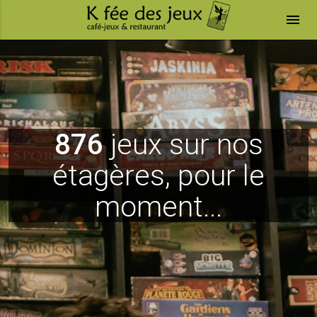
menu
876
jeux sur nos
étagères, pour le
moment...