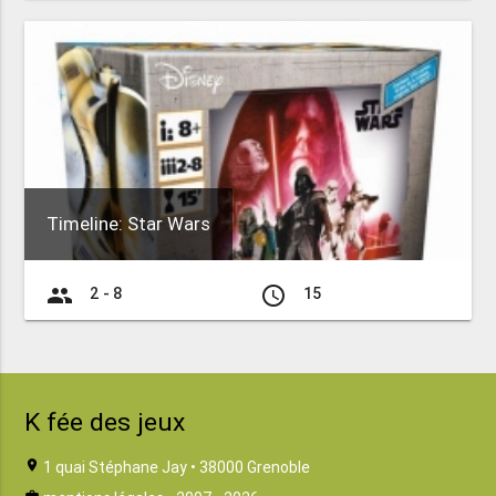
Timeline: Star Wars
group
access_time
2 - 8
15
K fée des jeux
location_on
1 quai Stéphane Jay • 38000 Grenoble
business_center