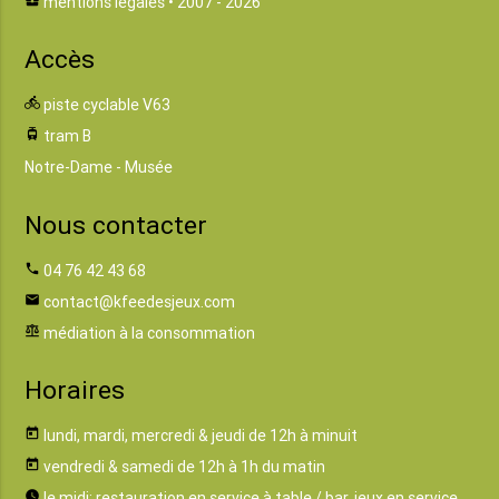
mentions légales
• 2007 - 2026
Accès
directions_bike
piste cyclable V63
tram
tram B
Notre-Dame - Musée
Nous contacter
phone
04 76 42 43 68
email
contact@kfeedesjeux.com
balance
médiation à la consommation
Horaires
today
lundi, mardi, mercredi & jeudi de 12h à minuit
today
vendredi & samedi de 12h à 1h du matin
watch_later
le midi: restauration en service à table / bar, jeux en service