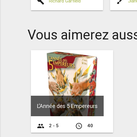
build
brush
Richard Garfield
Jiah
Vous aimerez auss
L’Année des 5 Empereurs
group
access_time
2 - 5
40