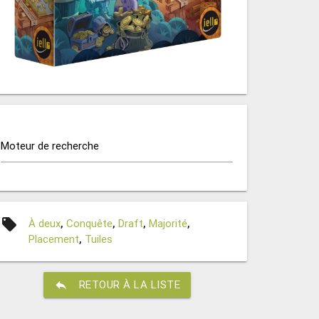
Moteur de recherche
local_offer
À deux
,
Conquête
,
Draft
,
Majorité
,
Placement
,
Tuiles
reply
RETOUR À LA LISTE