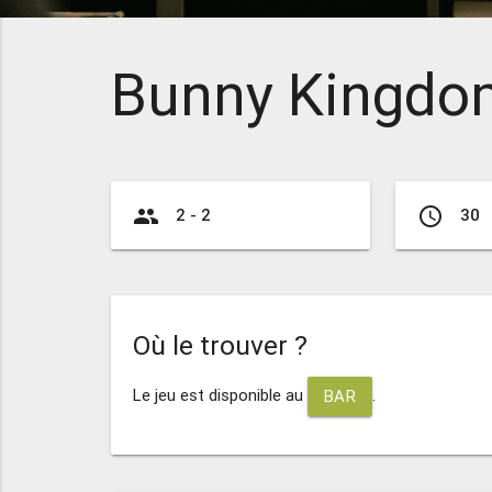
Bunny Kingdo
group
access_time
2 - 2
30
Où le trouver ?
Le jeu est disponible au
.
BAR