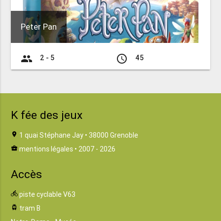
Peter Pan
group
access_time
2 - 5
45
K fée des jeux
location_on
1 quai Stéphane Jay • 38000 Grenoble
business_center
mentions légales
• 2007 - 2026
Accès
directions_bike
piste cyclable V63
tram
tram B