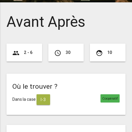
Avant Après
group
access_time
face
2 - 6
30
10
Où le trouver ?
Coopératif
Dans la case
I-3