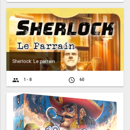
Sherlock: Le parrain
group
access_time
1 - 8
60