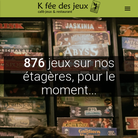
menu
876
jeux sur nos
étagères, pour le
moment...