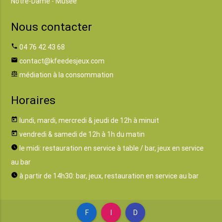
Notre-Dame - Musée
Nous contacter
phone
04 76 42 43 68
email
contact@kfeedesjeux.com
balance
médiation à la consommation
Horaires
today
lundi, mardi, mercredi & jeudi de 12h à minuit
today
vendredi & samedi de 12h à 1h du matin
watch_later
le midi: restauration en service à table / bar, jeux en service
au bar
watch_later
à partir de 14h30: bar, jeux, restauration en service au bar
F
I
D