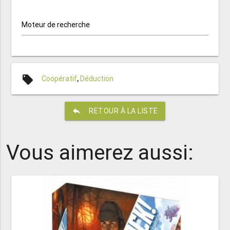
Moteur de recherche
local_offer
Coopératif
,
Déduction
reply
RETOUR À LA LISTE
Vous aimerez aussi: