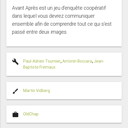
Avant Après est un jeu d’enquête coopératif
dans lequel vous devrez communiquer
ensemble afin de comprendre tout ce qui s’est
passé entre deux images.
build
Paul-Adrien Tournier
,
Antonin Boccara
,
Jean-
Baptiste Fremaux
brush
Martin Vidberg
work
OldChap