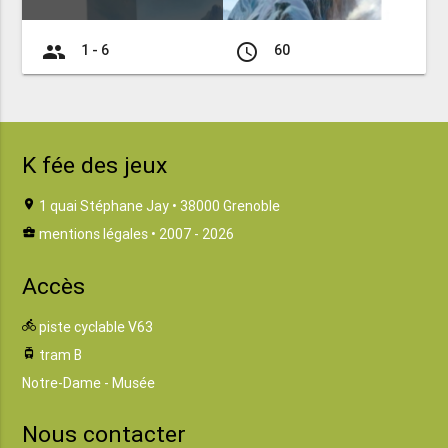
group
access_time
1 - 6
60
K fée des jeux
location_on
1 quai Stéphane Jay • 38000 Grenoble
business_center
mentions légales
• 2007 - 2026
Accès
directions_bike
piste cyclable V63
tram
tram B
Notre-Dame - Musée
Nous contacter