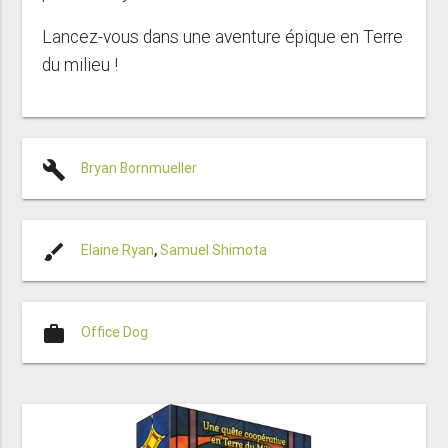
Lancez-vous dans une aventure épique en Terre
du milieu !
build
Bryan Bornmueller
brush
Elaine Ryan
,
Samuel Shimota
work
Office Dog