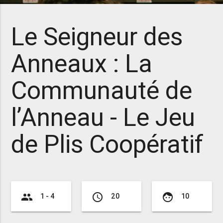
Le Seigneur des
Anneaux : La
Communauté de
l’Anneau - Le Jeu
de Plis Coopératif
group
access_time
face
1 - 4
20
10