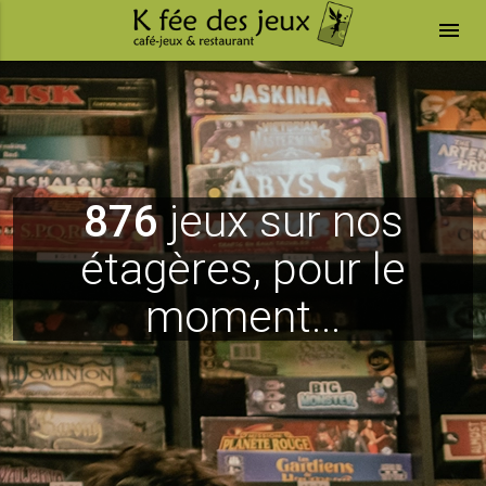
menu
876
jeux sur nos
étagères, pour le
moment...