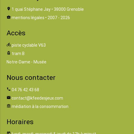
location_on
1 quai Stéphane Jay • 38000 Grenoble
business_center
mentions légales
• 2007 - 2026
Accès
directions_bike
piste cyclable V63
tram
tram B
Notre-Dame - Musée
Nous contacter
phone
04 76 42 43 68
email
contact@kfeedesjeux.com
balance
médiation à la consommation
Horaires
today