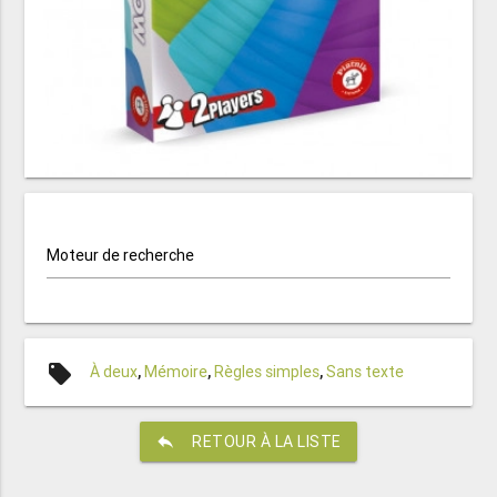
Moteur de recherche
local_offer
À deux
,
Mémoire
,
Règles simples
,
Sans texte
reply
RETOUR À LA LISTE