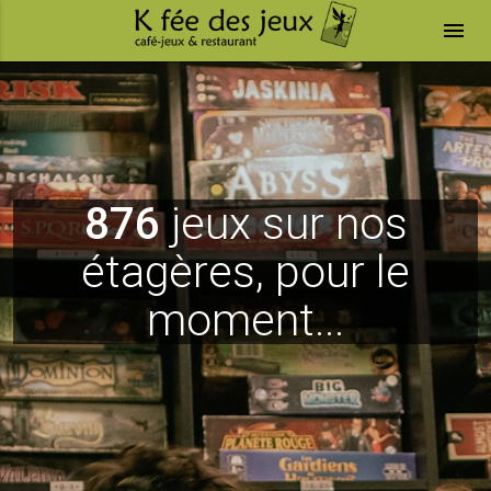
menu
876
jeux sur nos
étagères, pour le
moment...