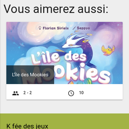
Vous aimerez aussi:
L’Île des Mookies
group
access_time
2 - 2
10
K fée des jeux