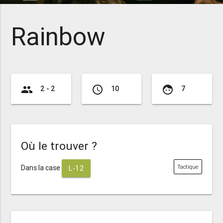
Rainbow
group
access_time
face
2 - 2
10
7
Où le trouver ?
Dans la case
Tactique
L-12