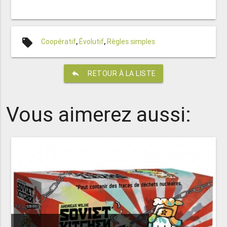
local_offer
Coopératif
,
Évolutif
,
Règles simples
reply
RETOUR À LA LISTE
Vous aimerez aussi: