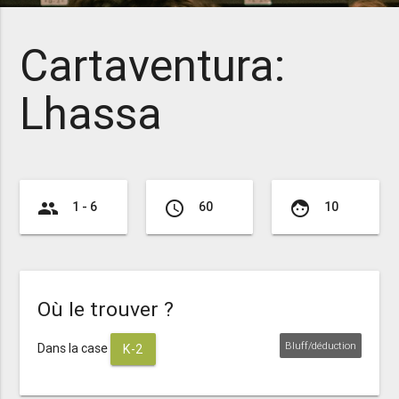
Cartaventura:
Lhassa
group
access_time
face
1 - 6
60
10
Où le trouver ?
Bluff/déduction
Dans la case
K-2