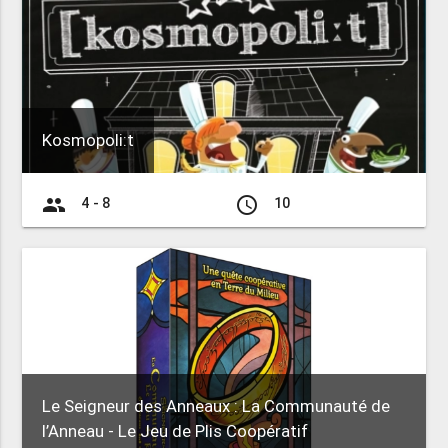
Kosmopoli:t
group
access_time
4 - 8
10
Le Seigneur des Anneaux : La Communauté de
l’Anneau - Le Jeu de Plis Coopératif