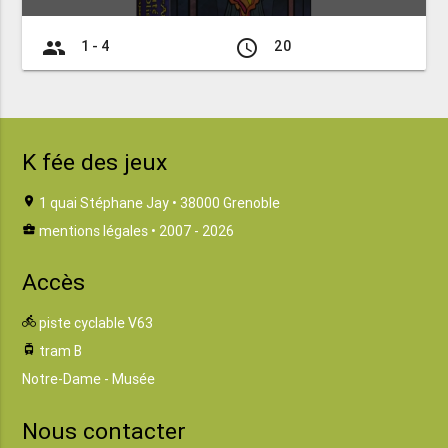
group
access_time
1 - 4
20
K fée des jeux
location_on
1 quai Stéphane Jay • 38000 Grenoble
business_center
mentions légales
• 2007 - 2026
Accès
directions_bike
piste cyclable V63
tram
tram B
Notre-Dame - Musée
Nous contacter