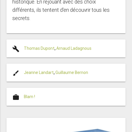
historique. En rejouant avec des choix
différents, ils tentent d'en découvrir tous les
secrets.
build
Thomas Dupont
,
Arnaud Ladagnous
brush
Jeanne Landart
,
Guillaume Bernon
work
Blam !