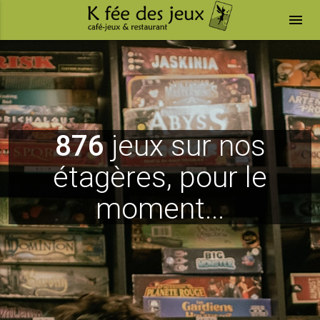
menu
876
jeux sur nos
étagères, pour le
moment...