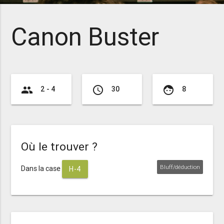
Canon Buster
group
access_time
face
2 - 4
30
8
Où le trouver ?
Bluff/déduction
Dans la case
H-4