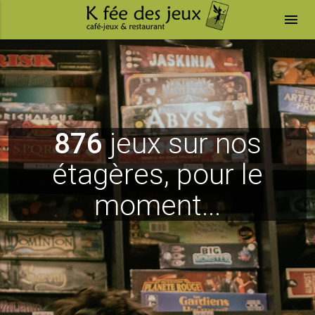
menu
876
jeux sur nos
étagères, pour le
moment...