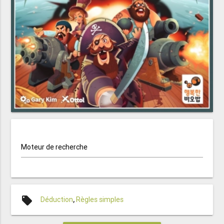
Moteur de recherche
local_offer
Déduction
,
Règles simples