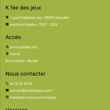
K fée des jeux
location_on
1 quai Stéphane Jay • 38000 Grenoble
business_center
mentions légales
• 2007 - 2026
Accès
directions_bike
piste cyclable V63
tram
tram B
Notre-Dame - Musée
Nous contacter
phone
04 76 42 43 68
email
contact@kfeedesjeux.com
balance
médiation à la consommation