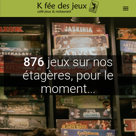
menu
876
jeux sur nos
étagères, pour le
moment...