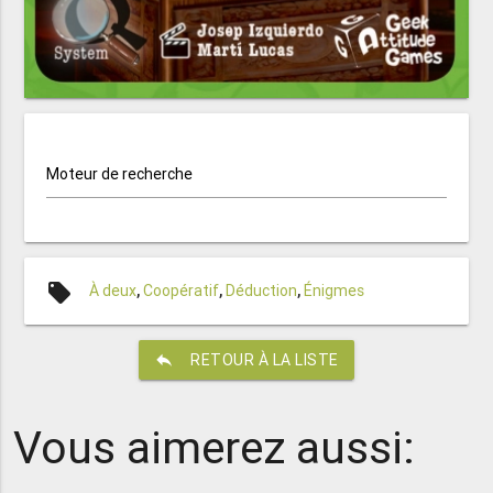
Moteur de recherche
local_offer
À deux
,
Coopératif
,
Déduction
,
Énigmes
reply
RETOUR À LA LISTE
Vous aimerez aussi: