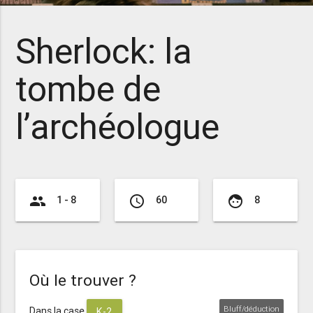
Sherlock: la
tombe de
l’archéologue
group
access_time
face
1 - 8
60
8
Où le trouver ?
Bluff/déduction
Dans la case
K-2