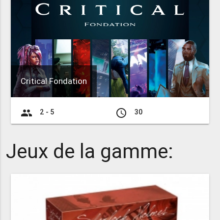
Critical Fondation
group
access_time
2 - 5
30
Jeux de la gamme: