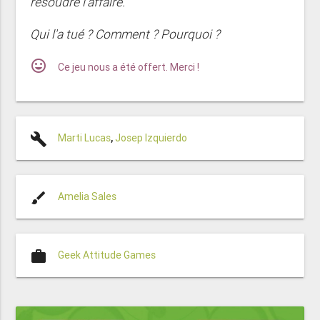
résoudre l'affaire.
Qui l'a tué ? Comment ? Pourquoi ?
mood
Ce jeu nous a été offert. Merci !
build
Marti Lucas
,
Josep Izquierdo
brush
Amelia Sales
work
Geek Attitude Games