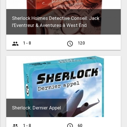
Sherlock Holmes Detective Conseil: Jack
l'Eventreur & Aventures à West End
group
access_time
1 - 8
120
Sherlock: Dernier Appel
group
access_time
1 - 8
60