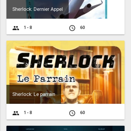
Sherlock: Dernier Appel
group
access_time
1 - 8
60
Sherlock: Le parrain
group
access_time
1 - 8
60