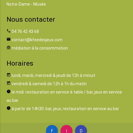
Notre-Dame - Musée
Nous contacter
phone
04 76 42 43 68
email
contact@kfeedesjeux.com
balance
médiation à la consommation
Horaires
today
lundi, mardi, mercredi & jeudi de 12h à minuit
today
vendredi & samedi de 12h à 1h du matin
watch_later
le midi: restauration en service à table / bar, jeux en service
au bar
watch_later
à partir de 14h30: bar, jeux, restauration en service au bar
F
I
D