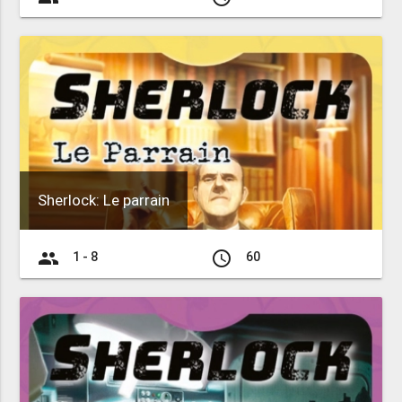
Sherlock: Le parrain
group
access_time
1 - 8
60