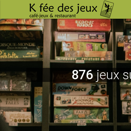
876
jeux s