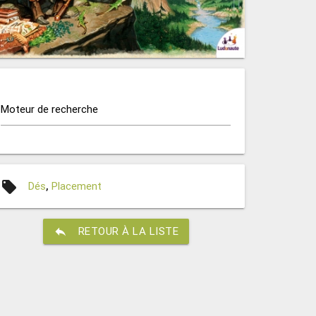
Moteur de recherche
local_offer
Dés
,
Placement
reply
RETOUR À LA LISTE