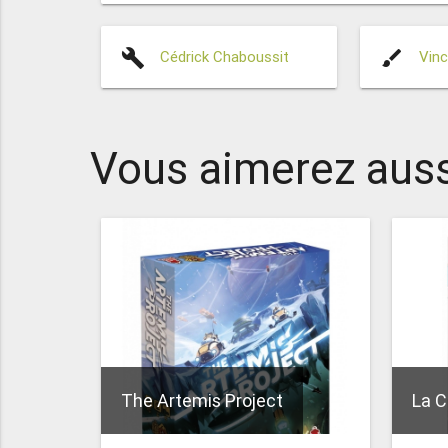
build
brush
Cédrick Chaboussit
Vinc
Vous aimerez auss
The Artemis Project
La C