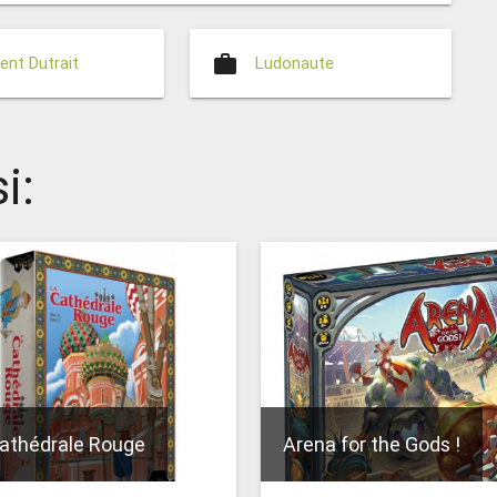
work
ent Dutrait
Ludonaute
i:
athédrale Rouge
Arena for the Gods !