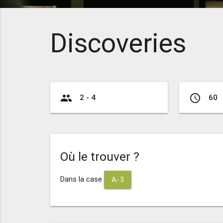
Discoveries
group
access_time
2 - 4
60
Où le trouver ?
Dans la case
A-3