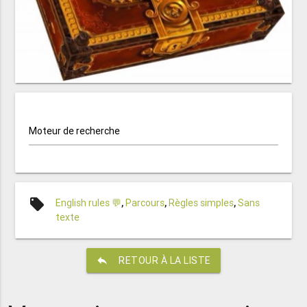
Moteur de recherche
local_offer
English rules 💬
,
Parcours
,
Règles simples
,
Sans
texte
reply
RETOUR À LA LISTE