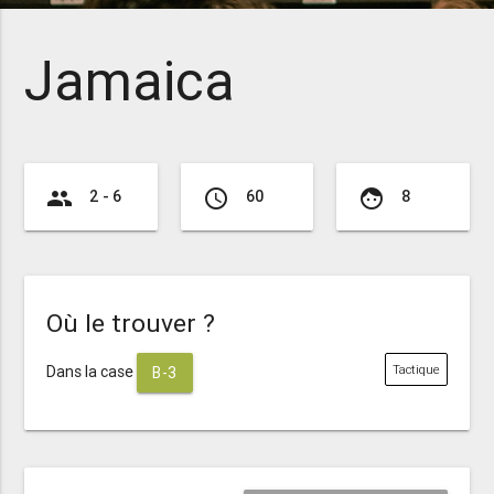
Jamaica
group
access_time
face
2 - 6
60
8
Où le trouver ?
Dans la case
Tactique
B-3