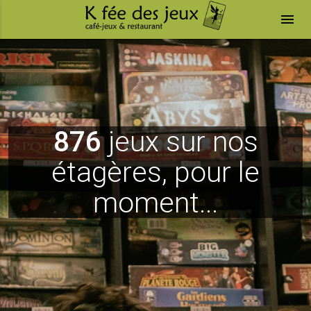
menu
876
jeux sur nos
étagères, pour le
moment...