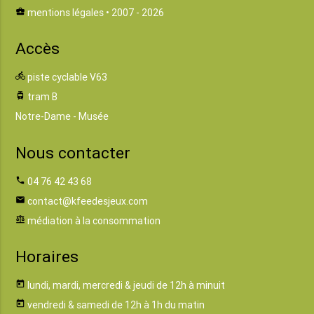
business_center
mentions légales
• 2007 - 2026
Accès
directions_bike
piste cyclable V63
tram
tram B
Notre-Dame - Musée
Nous contacter
phone
04 76 42 43 68
email
contact@kfeedesjeux.com
balance
médiation à la consommation
Horaires
today
lundi, mardi, mercredi & jeudi de 12h à minuit
today
vendredi & samedi de 12h à 1h du matin