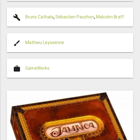
build
Bruno Cathala
,
Sébastien Pauchon
,
Malcolm Braff
brush
Mathieu Leyssenne
work
GameWorks