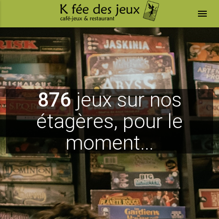
menu
876
jeux sur nos
étagères, pour le
moment...