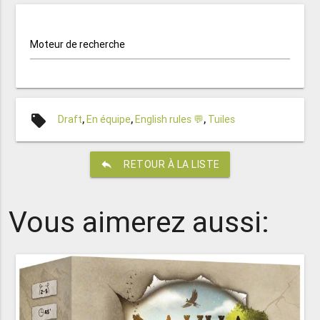
Moteur de recherche
local_offer
Draft
,
En équipe
,
English rules 💬
,
Tuiles
reply
RETOUR À LA LISTE
Vous aimerez aussi: