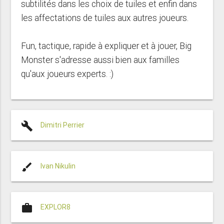
subtilités dans les choix de tuiles et enfin dans
les affectations de tuiles aux autres joueurs.
Fun, tactique, rapide à expliquer et à jouer, Big
Monster s'adresse aussi bien aux familles
qu'aux joueurs experts. :)
build
Dimitri Perrier
brush
Ivan Nikulin
work
EXPLOR8