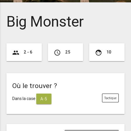
Big Monster
group
access_time
face
2 - 6
25
10
Où le trouver ?
Dans la case
Tactique
A-5