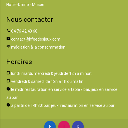
Notre-Dame - Musée
Nous contacter
phone
04 76 42 43 68
email
contact@kfeedesjeux.com
balance
médiation à la consommation
Horaires
today
lundi, mardi, mercredi & jeudi de 12h à minuit
today
vendredi & samedi de 12h à 1h du matin
watch_later
le midi: restauration en service à table / bar, jeux en service
au bar
watch_later
à partir de 14h30: bar, jeux, restauration en service au bar
F
I
D