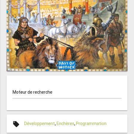
Moteur de recherche
local_offer
Développement
,
Enchères
,
Programmation