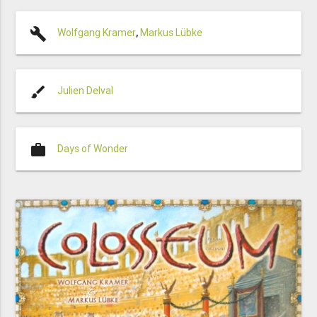
build
Wolfgang Kramer
,
Markus Lübke
brush
Julien Delval
work
Days of Wonder