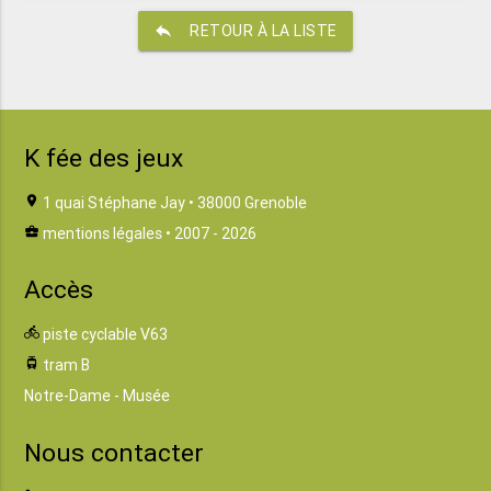
reply
RETOUR À LA LISTE
K fée des jeux
location_on
1 quai Stéphane Jay • 38000 Grenoble
business_center
mentions légales
• 2007 - 2026
Accès
directions_bike
piste cyclable V63
tram
tram B
Notre-Dame - Musée
Nous contacter