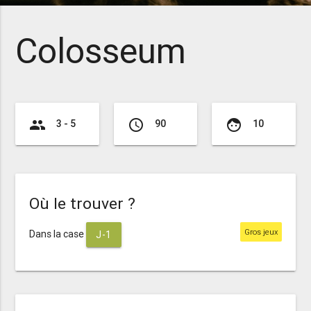
Colosseum
group
access_time
face
3 - 5
90
10
Où le trouver ?
Gros jeux
Dans la case
J-1