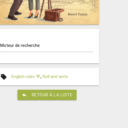
Moteur de recherche
local_offer
English rules 💬
,
Roll and write
reply
RETOUR À LA LISTE