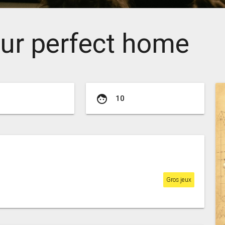
ur perfect home
face
10
Gros jeux