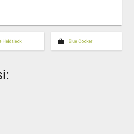
work
 Heidsieck
Blue Cocker
i: