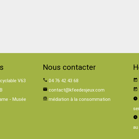
s
Nous contacter
H
 cyclable V63
phone
04 76 42 43 68
today
B
email
contact@kfeedesjeux.com
today
ame - Musée
balance
médiation à la consommation
watch_later
se
watch_later
au