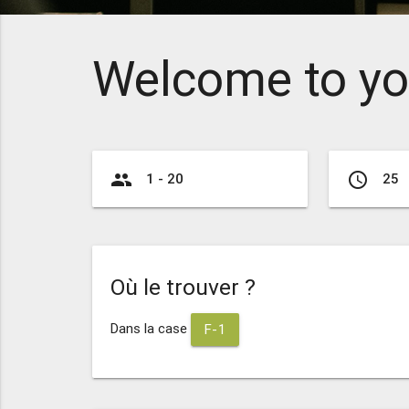
Welcome to yo
group
access_time
1 - 20
25
Où le trouver ?
Dans la case
F-1