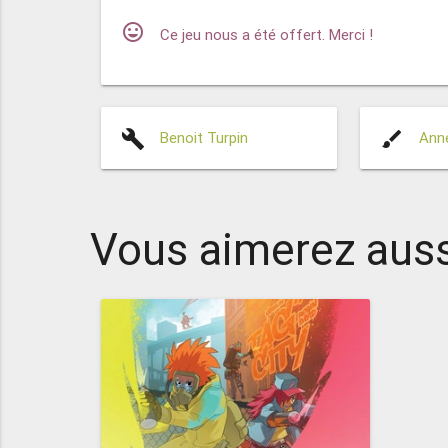
mood
Ce jeu nous a été offert. Merci !
build
brush
Benoit Turpin
Anne
Vous aimerez auss