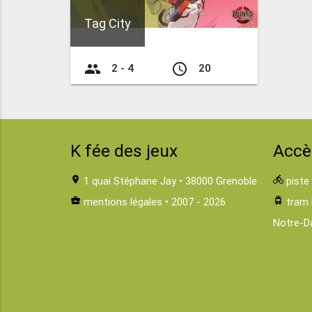
Tag City
group
access_time
2 - 4
20
K fée des jeux
Accè
location_on
1 quai Stéphane Jay • 38000 Grenoble
directions_bike
piste
business_center
mentions légales
• 2007 - 2026
tram
tram 
Notre-D