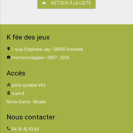
reply
RETOUR À LA LISTE
K fée des jeux
location_on
1 quai Stéphane Jay • 38000 Grenoble
business_center
mentions légales
• 2007 - 2026
Accès
directions_bike
piste cyclable V63
tram
tram B
Notre-Dame - Musée
Nous contacter
phone
04 76 42 43 68