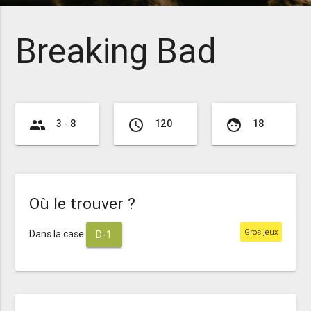
Breaking Bad
group
access_time
face
3 - 8
120
18
Où le trouver ?
Gros jeux
Dans la case
D-1