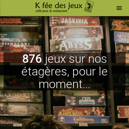
menu
876
jeux sur nos
étagères, pour le
moment...