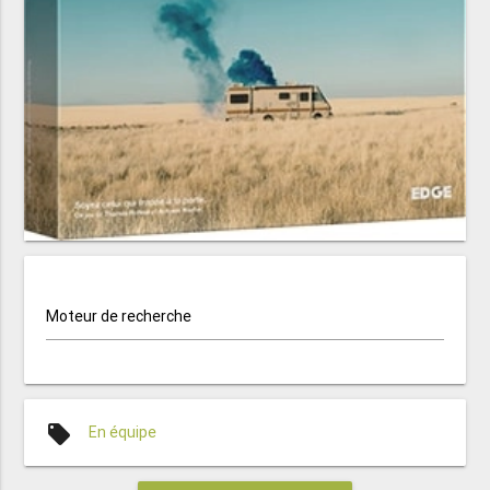
Moteur de recherche
local_offer
En équipe