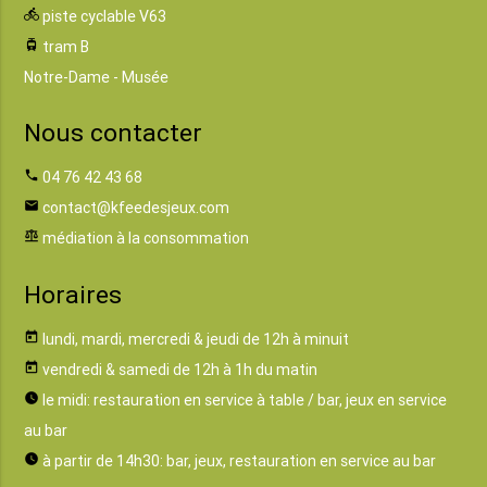
directions_bike
piste cyclable V63
tram
tram B
Notre-Dame - Musée
Nous contacter
phone
04 76 42 43 68
email
contact@kfeedesjeux.com
balance
médiation à la consommation
Horaires
today
lundi, mardi, mercredi & jeudi de 12h à minuit
today
vendredi & samedi de 12h à 1h du matin
watch_later
le midi: restauration en service à table / bar, jeux en service
au bar
watch_later
à partir de 14h30: bar, jeux, restauration en service au bar