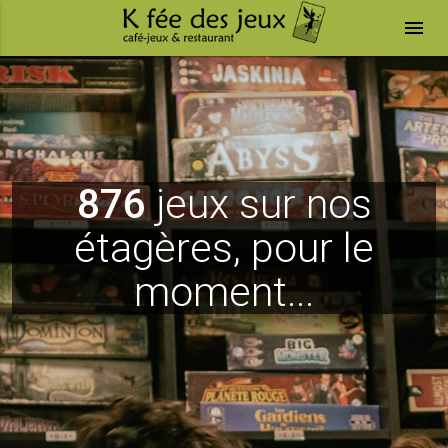
menu
876
jeux sur nos
étagères, pour le
moment...