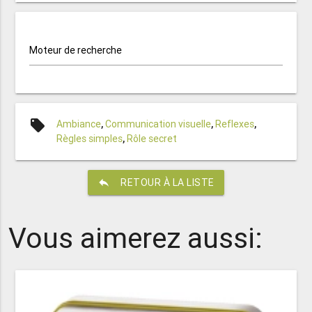
Moteur de recherche
local_offer
Ambiance
,
Communication visuelle
,
Reflexes
,
Règles simples
,
Rôle secret
reply
RETOUR À LA LISTE
Vous aimerez aussi: