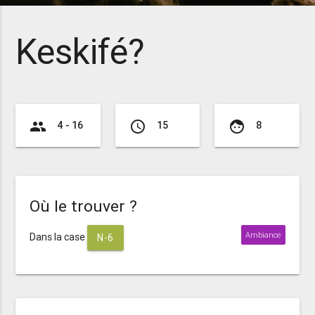
Keskifé?
group
access_time
face
4 - 16
15
8
Où le trouver ?
Ambiance
Dans la case
N-6