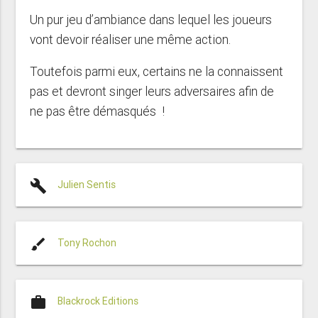
Un pur jeu d’ambiance dans lequel les joueurs
vont devoir réaliser une même action.
Toutefois parmi eux, certains ne la connaissent
pas et devront singer leurs adversaires afin de
ne pas être démasqués !
build
Julien Sentis
brush
Tony Rochon
work
Blackrock Editions