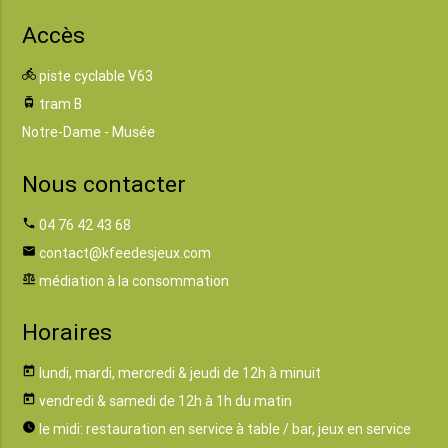
Accès
directions_bike
piste cyclable V63
tram
tram B
Notre-Dame - Musée
Nous contacter
phone
04 76 42 43 68
email
contact@kfeedesjeux.com
balance
médiation à la consommation
Horaires
today
lundi, mardi, mercredi & jeudi de 12h à minuit
today
vendredi & samedi de 12h à 1h du matin
watch_later
le midi: restauration en service à table / bar, jeux en service