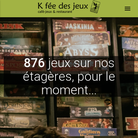
menu
876
jeux sur nos
étagères, pour le
moment...