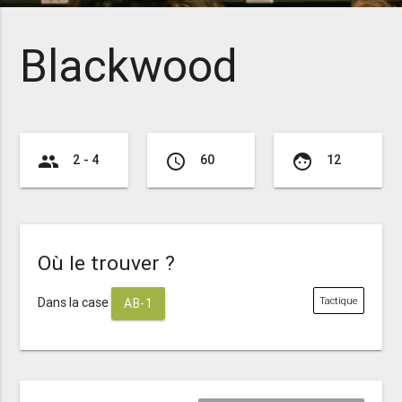
Blackwood
group
access_time
face
2 - 4
60
12
Où le trouver ?
Dans la case
Tactique
AB-1