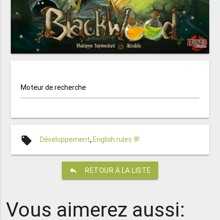
Moteur de recherche
local_offer
Développement
,
English rules 💬
reply
RETOUR À LA LISTE
Vous aimerez aussi: