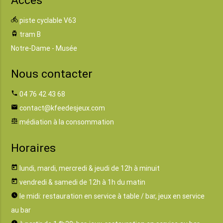
directions_bike
piste cyclable V63
tram
tram B
Notre-Dame - Musée
Nous contacter
phone
04 76 42 43 68
email
contact@kfeedesjeux.com
balance
médiation à la consommation
Horaires
today
lundi, mardi, mercredi & jeudi de 12h à minuit
today
vendredi & samedi de 12h à 1h du matin
watch_later
le midi: restauration en service à table / bar, jeux en service
au bar
watch_later