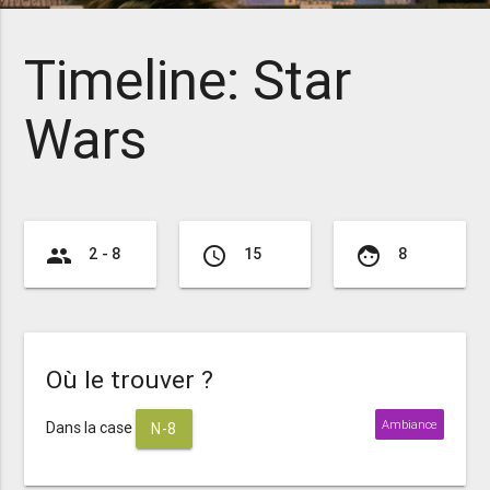
Timeline: Star
Wars
group
access_time
face
2 - 8
15
8
Où le trouver ?
Ambiance
Dans la case
N-8