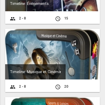
Timeline: Événements
group
access_time
2 - 8
15
Timeline: Musique et Cinéma
group
access_time
2 - 8
20