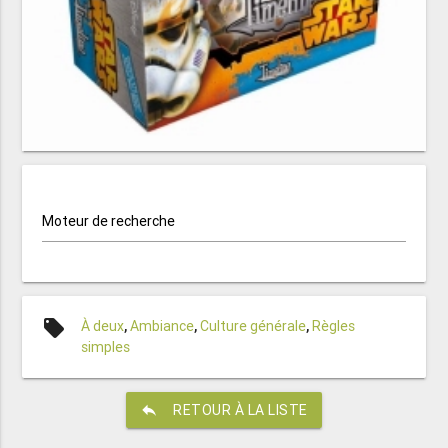
Moteur de recherche
local_offer
À deux
,
Ambiance
,
Culture générale
,
Règles
simples
reply
RETOUR À LA LISTE