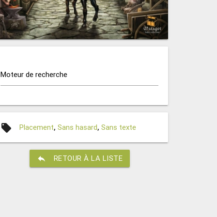
Moteur de recherche
local_offer
Placement
,
Sans hasard
,
Sans texte
reply
RETOUR À LA LISTE