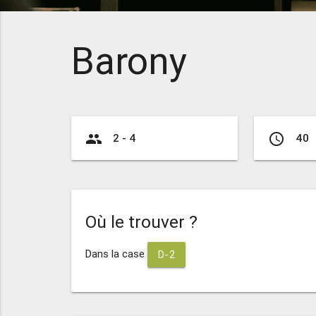
Barony
group
access_time
2 - 4
40
Où le trouver ?
Dans la case
D-2