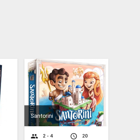
Santorini
group
access_time
2 - 4
20