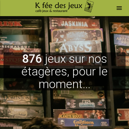
menu
876
jeux sur nos
étagères, pour le
moment...