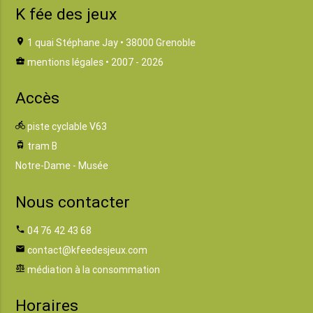
K fée des jeux
location_on
1 quai Stéphane Jay • 38000 Grenoble
business_center
mentions légales
• 2007 - 2026
Accès
directions_bike
piste cyclable V63
tram
tram B
Notre-Dame - Musée
Nous contacter
phone
04 76 42 43 68
email
contact@kfeedesjeux.com
balance
médiation à la consommation
Horaires