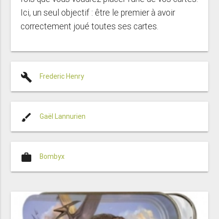
Ici, un seul objectif : être le premier à avoir
correctement joué toutes ses cartes.
build
Frederic Henry
brush
Gaël Lannurien
work
Bombyx