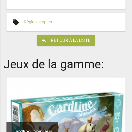
local_offer
Règles simples
reply
RETOUR À LA LISTE
Jeux de la gamme:
Cardline: Animaux