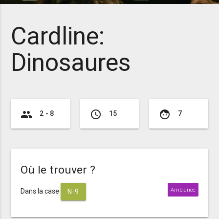
Cardline:
Dinosaures
group
access_time
face
2 - 8
15
7
Où le trouver ?
Ambiance
Dans la case
N-9