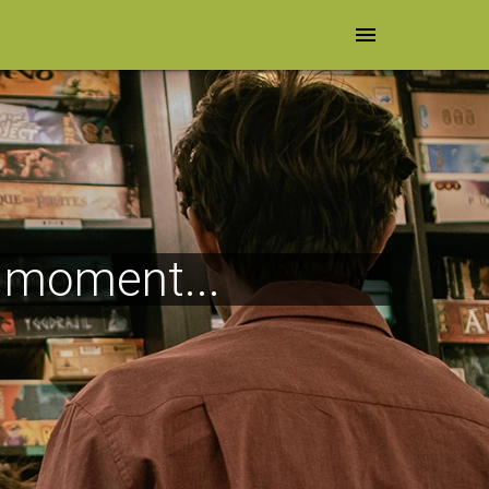
menu
e moment...