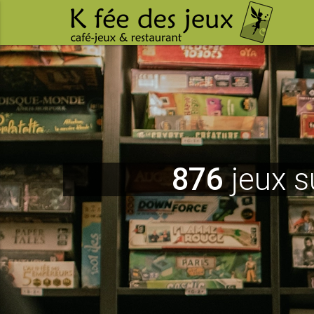
876
jeux s