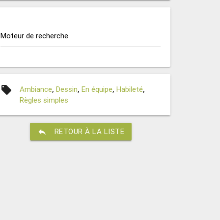
Moteur de recherche
local_offer
Ambiance
,
Dessin
,
En équipe
,
Habileté
,
Règles simples
reply
RETOUR À LA LISTE