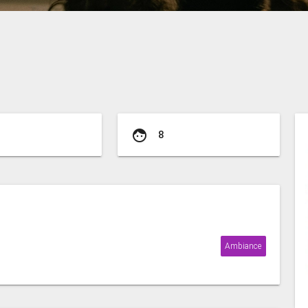
face
8
Ambiance