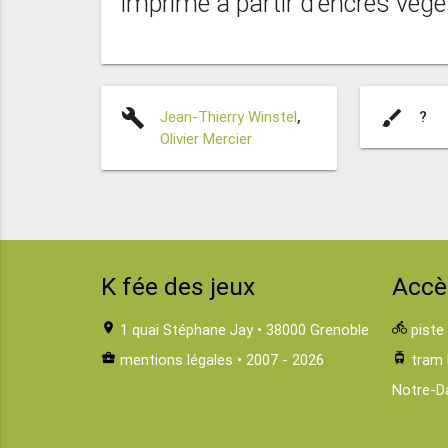
imprimé à partir d'encres végét
build
brush
Jean-Thierry Winstel
,
?
Olivier Mercier
K fée des jeux
Accè
location_on
1 quai Stéphane Jay • 38000 Grenoble
directions_bike
piste
business_center
mentions légales
• 2007 - 2026
tram
tram 
Notre-D