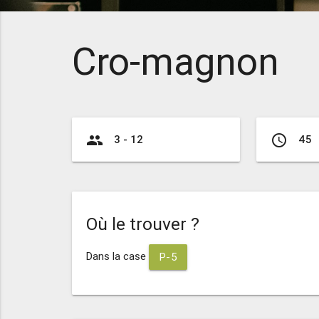
Cro-magnon
group
access_time
3 - 12
45
Où le trouver ?
Dans la case
P-5