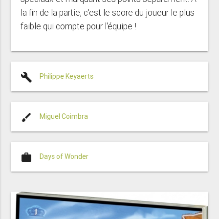
la fin de la partie, c'est le score du joueur le plus
faible qui compte pour l'équipe !
build
Philippe Keyaerts
brush
Miguel Coimbra
work
Days of Wonder