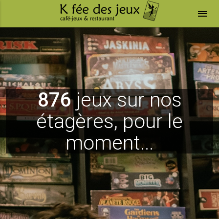
menu
876
jeux sur nos
étagères, pour le
moment...