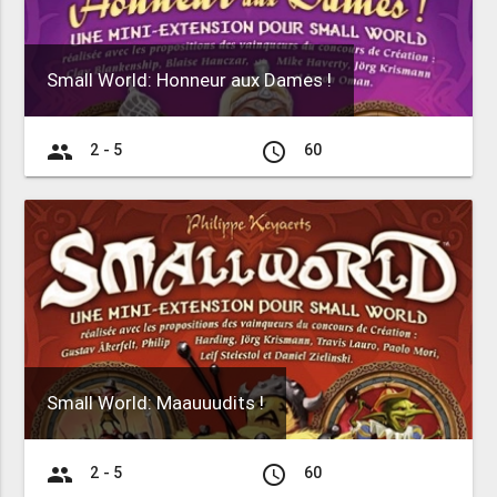
Small World: Honneur aux Dames !
group
access_time
2 - 5
60
Small World: Maauuudits !
group
access_time
2 - 5
60