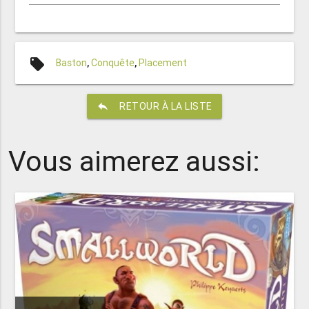
local_offer
Baston
,
Conquête
,
Placement
reply
RETOUR À LA LISTE
Vous aimerez aussi: