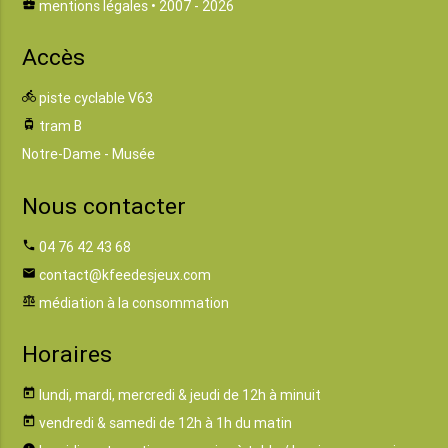
business_center
mentions légales
• 2007 - 2026
Accès
directions_bike
piste cyclable V63
tram
tram B
Notre-Dame - Musée
Nous contacter
phone
04 76 42 43 68
email
contact@kfeedesjeux.com
balance
médiation à la consommation
Horaires
today
lundi, mardi, mercredi & jeudi de 12h à minuit
today
vendredi & samedi de 12h à 1h du matin