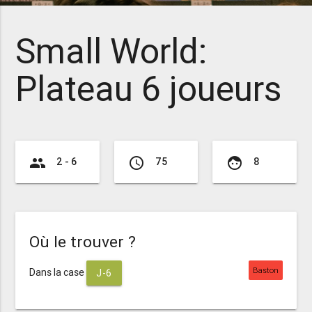
Small World:
Plateau 6 joueurs
group
access_time
face
2 - 6
75
8
Où le trouver ?
Baston
Dans la case
J-6