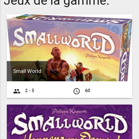
Jeux de la gamme:
Small World
group
access_time
2 - 5
60