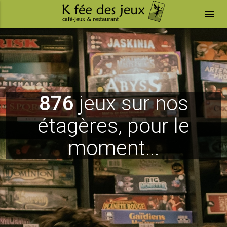
menu
876
jeux sur nos
étagères, pour le
moment...