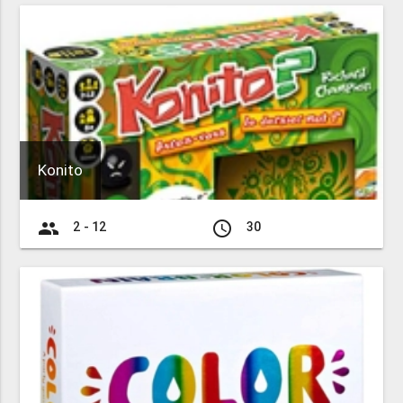
Konito
group
access_time
2 - 12
30