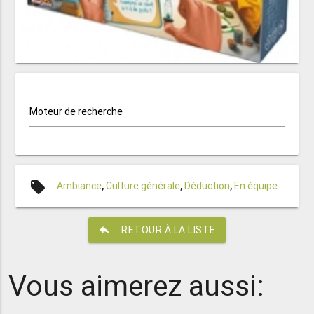
Moteur de recherche
local_offer
Ambiance
,
Culture générale
,
Déduction
,
En équipe
reply
RETOUR À LA LISTE
Vous aimerez aussi: