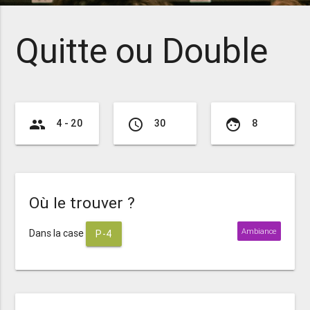
Quitte ou Double
group
access_time
face
4 - 20
30
8
Où le trouver ?
Ambiance
Dans la case
P-4