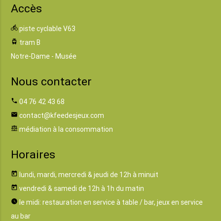
Accès
directions_bike
piste cyclable V63
tram
tram B
Notre-Dame - Musée
Nous contacter
phone
04 76 42 43 68
email
contact@kfeedesjeux.com
balance
médiation à la consommation
Horaires
today
lundi, mardi, mercredi & jeudi de 12h à minuit
today
vendredi & samedi de 12h à 1h du matin
watch_later
le midi: restauration en service à table / bar, jeux en service
au bar