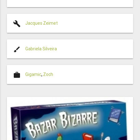
build
Jacques Zeimet
brush
Gabriela Silveira
work
Gigamic
,
Zoch