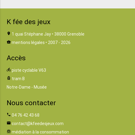
K fée des jeux
location_on
1 quai Stéphane Jay • 38000 Grenoble
business_center
mentions légales
• 2007 - 2026
Accès
directions_bike
piste cyclable V63
tram
tram B
Notre-Dame - Musée
Nous contacter
phone
04 76 42 43 68
email
contact@kfeedesjeux.com
balance
médiation à la consommation