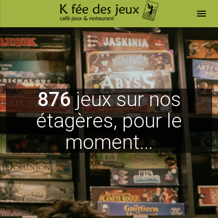
menu
876
jeux sur nos
étagères, pour le
moment...