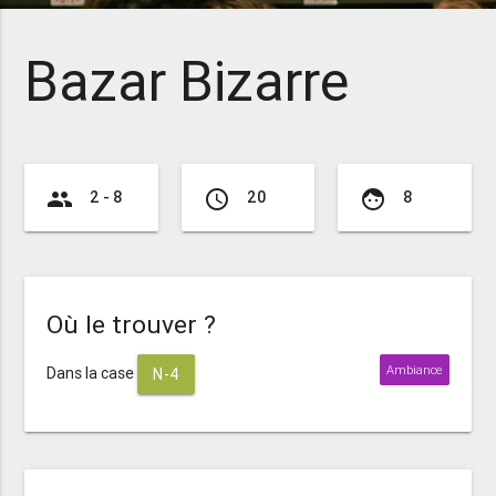
Bazar Bizarre
group
access_time
face
2 - 8
20
8
Où le trouver ?
Ambiance
Dans la case
N-4