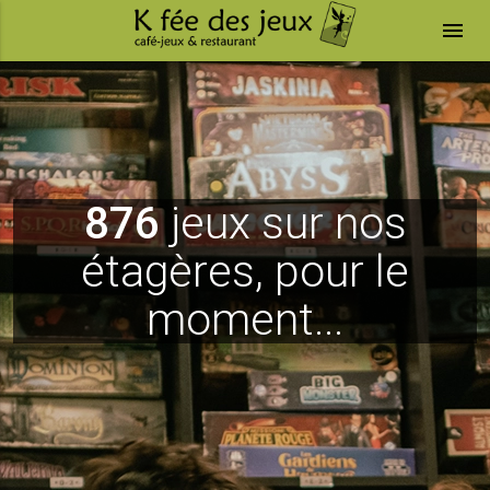
menu
876
jeux sur nos
étagères, pour le
moment...