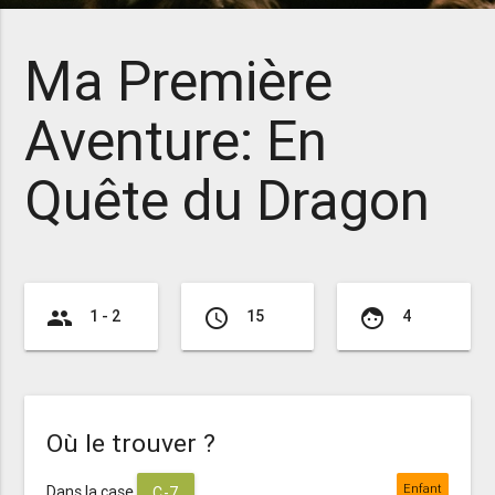
Ma Première
Aventure: En
Quête du Dragon
group
access_time
face
1 - 2
15
4
Où le trouver ?
Enfant
Dans la case
C-7