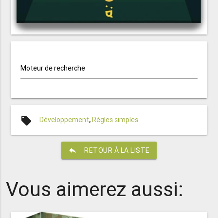
Moteur de recherche
local_offer
Développement
,
Règles simples
reply
RETOUR À LA LISTE
Vous aimerez aussi: