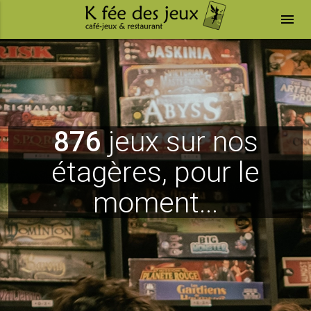
menu
876
jeux sur nos
étagères, pour le
moment...