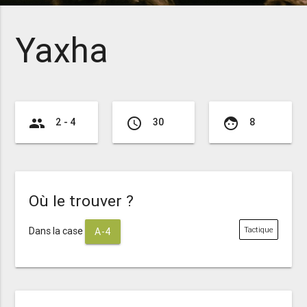
Yaxha
group
access_time
face
2 - 4
30
8
Où le trouver ?
Dans la case
Tactique
A-4