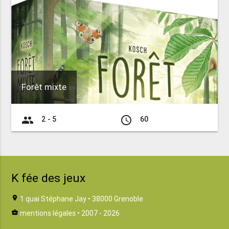
Forêt mixte
group
access_time
2 - 5
60
K fée des jeux
location_on
1 quai Stéphane Jay • 38000 Grenoble
business_center
mentions légales
• 2007 - 2026