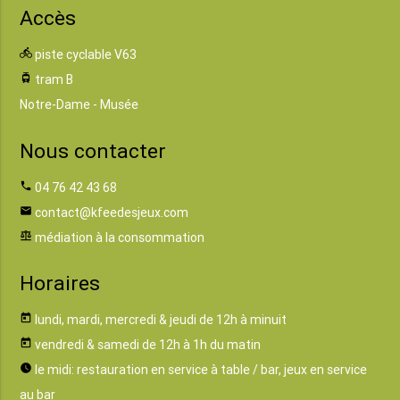
Accès
directions_bike
piste cyclable V63
tram
tram B
Notre-Dame - Musée
Nous contacter
phone
04 76 42 43 68
email
contact@kfeedesjeux.com
balance
médiation à la consommation
Horaires
today
lundi, mardi, mercredi & jeudi de 12h à minuit
today
vendredi & samedi de 12h à 1h du matin
watch_later
le midi: restauration en service à table / bar, jeux en service
au bar