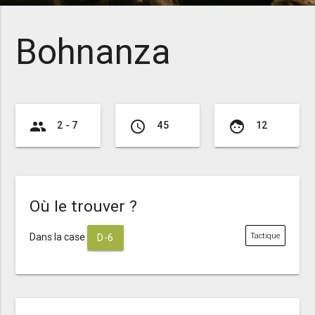
Bohnanza
group
access_time
face
2 - 7
45
12
Où le trouver ?
Dans la case
Tactique
D-6