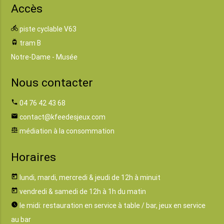
Accès
directions_bike
piste cyclable V63
tram
tram B
Notre-Dame - Musée
Nous contacter
phone
04 76 42 43 68
email
contact@kfeedesjeux.com
balance
médiation à la consommation
Horaires
today
lundi, mardi, mercredi & jeudi de 12h à minuit
today
vendredi & samedi de 12h à 1h du matin
watch_later
le midi: restauration en service à table / bar, jeux en service
au bar