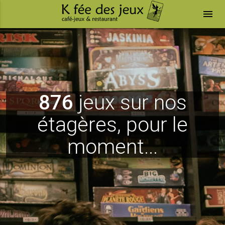
menu
876
jeux sur nos
étagères, pour le
moment...