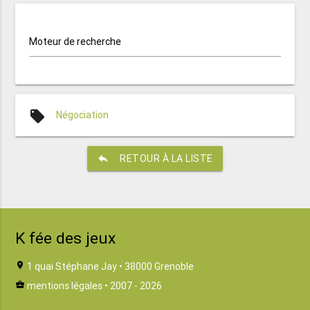
Moteur de recherche
local_offer
Négociation
reply
RETOUR À LA LISTE
K fée des jeux
location_on
1 quai Stéphane Jay • 38000 Grenoble
business_center
mentions légales
• 2007 - 2026