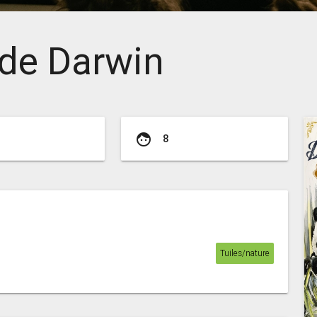
 de Darwin
face
8
Tuiles/nature