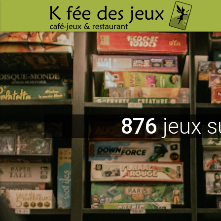
876
jeux s