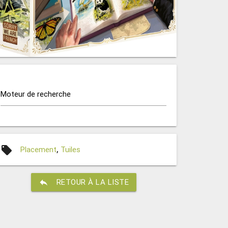
Moteur de recherche
local_offer
Placement
,
Tuiles
reply
RETOUR À LA LISTE