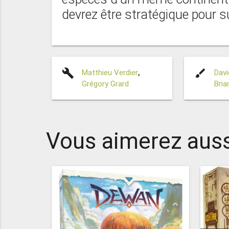
devrez être stratégique pour 
build
brush
Matthieu Verdier
,
Davi
Grégory Grard
Bria
Vous aimerez auss