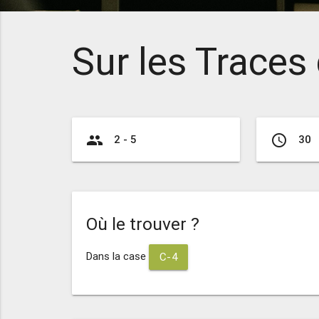
Sur les Traces
group
access_time
2 - 5
30
Où le trouver ?
Dans la case
C-4