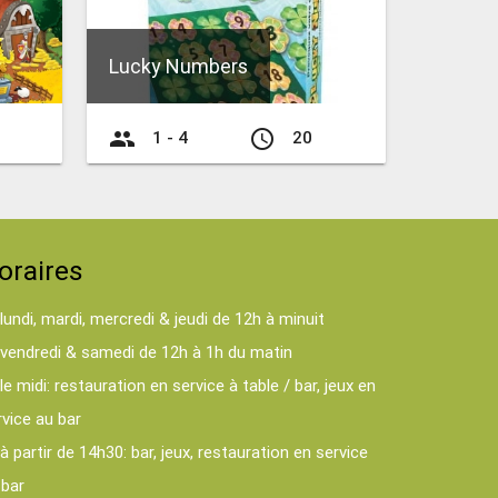
Lucky Numbers
group
access_time
1 - 4
20
oraires
lundi, mardi, mercredi & jeudi de 12h à minuit
vendredi & samedi de 12h à 1h du matin
le midi: restauration en service à table / bar, jeux en
rvice au bar
à partir de 14h30: bar, jeux, restauration en service
 bar