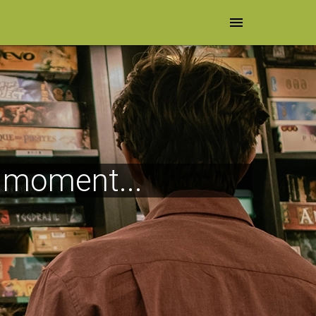
menu
e moment...