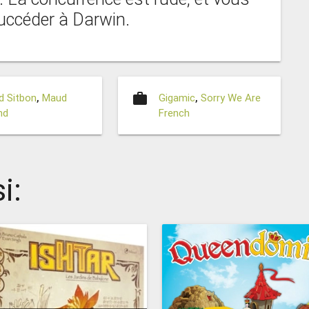
succéder à Darwin.
work
d Sitbon
,
Maud
Gigamic
,
Sorry We Are
nd
French
i: