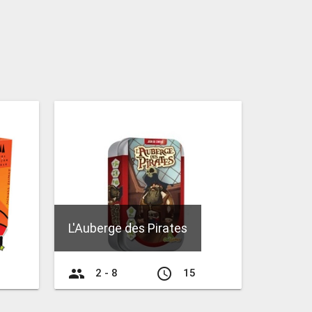
L'Auberge des Pirates
group
access_time
2 - 8
15