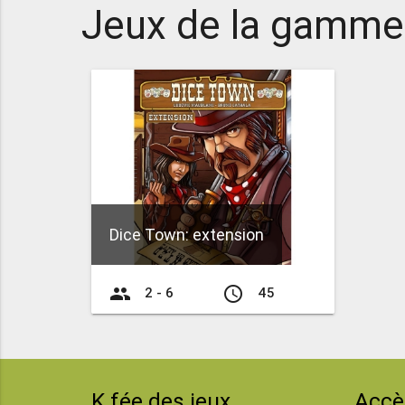
Jeux de la gamme
Dice Town: extension
group
access_time
2 - 6
45
K fée des jeux
Accè