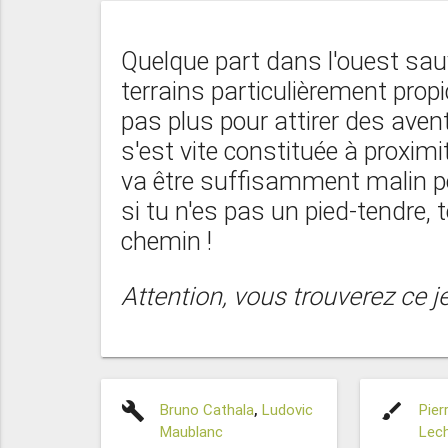
Quelque part dans l'ouest sau
terrains particulièrement propice
pas plus pour attirer des aventu
s'est vite constituée à proximi
va être suffisamment malin pou
si tu n'es pas un pied-tendre,
chemin !
Attention, vous trouverez ce je
build
brush
Bruno Cathala
,
Ludovic
Pier
Maublanc
Lech