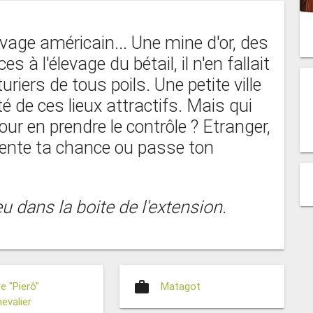
vage américain... Une mine d'or, des
s à l'élevage du bétail, il n'en fallait
riers de tous poils. Une petite ville
té de ces lieux attractifs. Mais qui
r en prendre le contrôle ? Etranger,
 tente ta chance ou passe ton
u dans la boite de l'extension.
work
re "Pierô"
Matagot
evalier