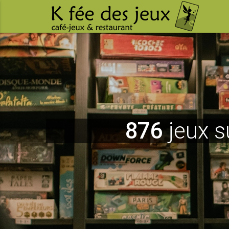
876
jeux s