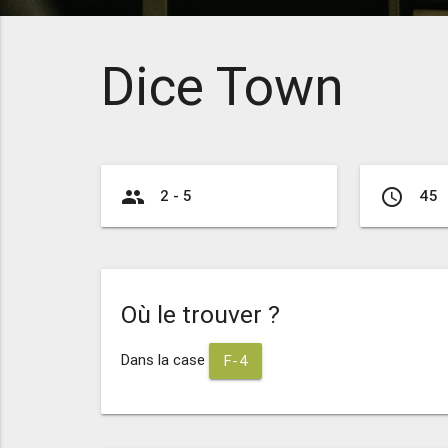
Dice Town
group
access_time
2 - 5
45
Où le trouver ?
Dans la case
F-4