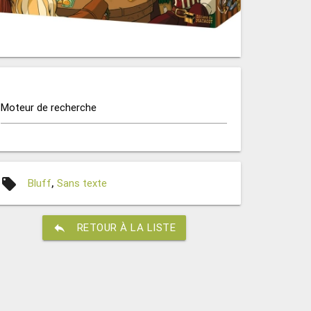
Moteur de recherche
local_offer
Bluff
,
Sans texte
reply
RETOUR À LA LISTE