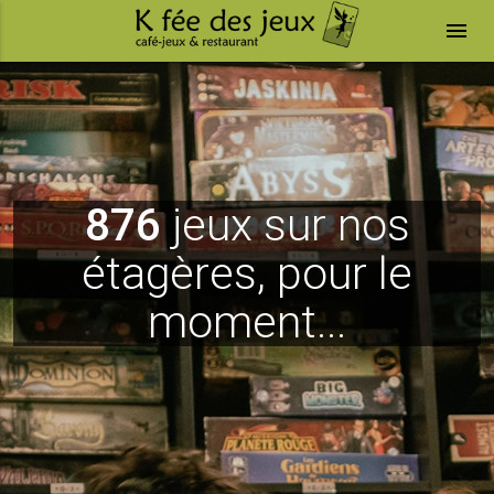
menu
876
jeux sur nos
étagères, pour le
moment...