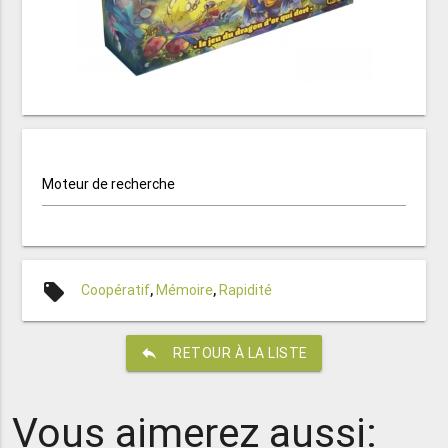
Moteur de recherche
local_offer
Coopératif
,
Mémoire
,
Rapidité
reply
RETOUR À LA LISTE
Vous aimerez aussi: