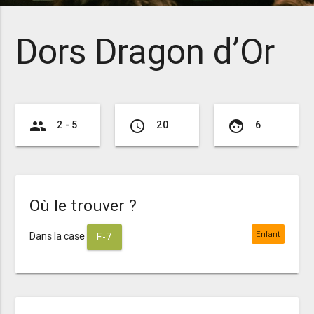
Dors Dragon d’Or
group
access_time
face
2 - 5
20
6
Où le trouver ?
Enfant
Dans la case
F-7