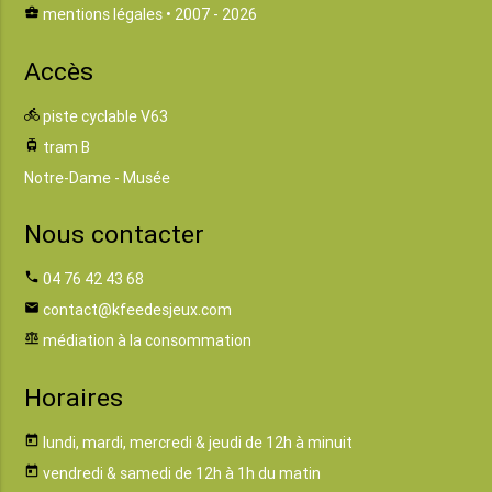
business_center
mentions légales
• 2007 - 2026
Accès
directions_bike
piste cyclable V63
tram
tram B
Notre-Dame - Musée
Nous contacter
phone
04 76 42 43 68
email
contact@kfeedesjeux.com
balance
médiation à la consommation
Horaires
today
lundi, mardi, mercredi & jeudi de 12h à minuit
today
vendredi & samedi de 12h à 1h du matin