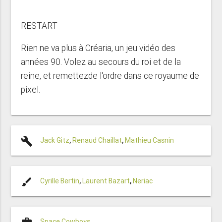
RESTART
Rien ne va plus à Créaria, un jeu vidéo des
années 90. Volez au secours du roi et de la
reine, et remettezde l'ordre dans ce royaume de
pixel.
build
Jack Gitz
,
Renaud Chaillat
,
Mathieu Casnin
brush
Cyrille Bertin
,
Laurent Bazart
,
Neriac
Space Cowboys