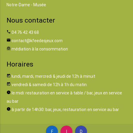
Notre-Dame - Musée
Nous contacter
phone
04 76 42 43 68
email
contact@kfeedesjeux.com
balance
médiation à la consommation
Horaires
today
lundi, mardi, mercredi & jeudi de 12h à minuit
today
vendredi & samedi de 12h à 1h du matin
watch_later
le midi: restauration en service à table / bar, jeux en service
au bar
watch_later
à partir de 14h30: bar, jeux, restauration en service au bar
F
I
D