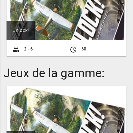
Unlock!
group
access_time
2 - 6
60
Jeux de la gamme: