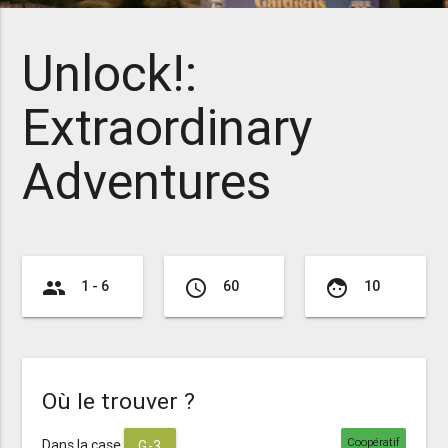
Unlock!:
Extraordinary
Adventures
group
access_time
face
1 - 6
60
10
Où le trouver ?
Coopératif
Dans la case
G-3