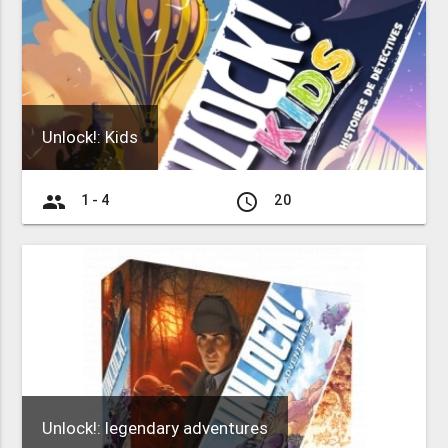
Unlock!: Kids
group
access_time
1 - 4
20
Unlock!: legendary adventures