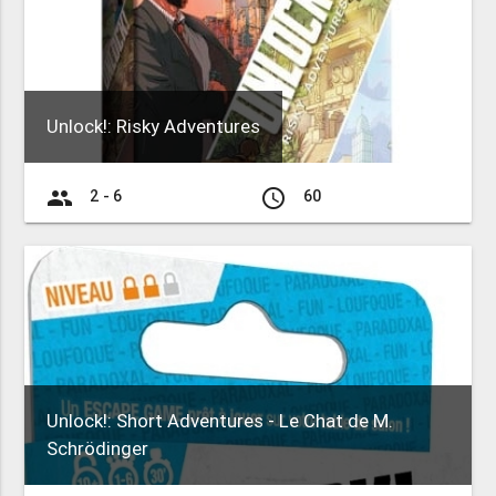
Unlock!: Risky Adventures
group
access_time
2 - 6
60
Unlock!: Short Adventures - Le Chat de M.
Schrödinger