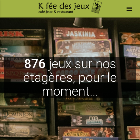
menu
876
jeux sur nos
étagères, pour le
moment...