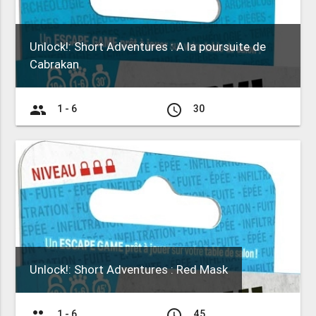
Unlock!: Short Adventures : A la poursuite de
Cabrakan
group
access_time
1 - 6
30
Unlock!: Short Adventures : Red Mask
group
access_time
1 - 6
45