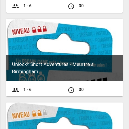
group
access_time
1 - 6
30
Unlock!: Short Adventures - Meurtre à
Birmingham
group
access_time
1 - 6
30