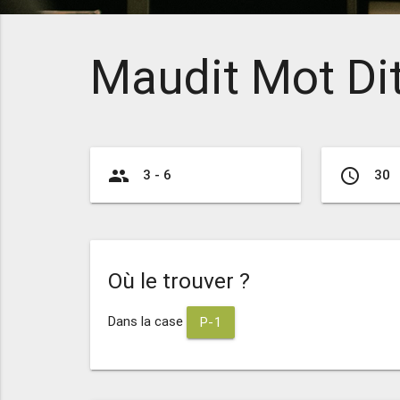
Maudit Mot Di
group
access_time
3 - 6
30
Où le trouver ?
Dans la case
P-1