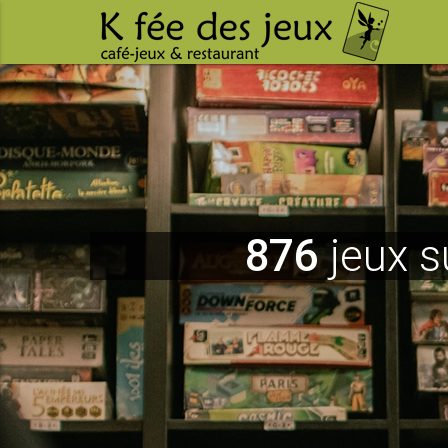
876
jeux s