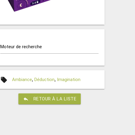
Moteur de recherche
local_offer
Ambiance
,
Déduction
,
Imagination
reply
RETOUR À LA LISTE