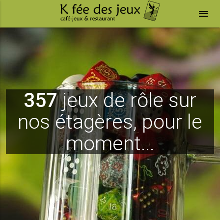
menu
357
jeux de rôle sur
nos étagères, pour le
moment...