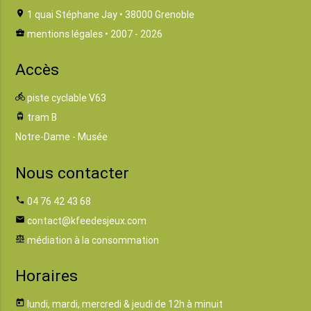
location_on
1 quai Stéphane Jay • 38000 Grenoble
business_center
mentions légales
• 2007 - 2026
Accès
directions_bike
piste cyclable V63
tram
tram B
Notre-Dame - Musée
Nous contacter
phone
04 76 42 43 68
email
contact@kfeedesjeux.com
balance
médiation à la consommation
Horaires
today
lundi, mardi, mercredi & jeudi de 12h à minuit