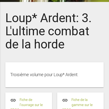
Loup* Ardent: 3.
L'ultime combat
de la horde
Troisième volume pour Loup* Ardent.
link
link
Fiche de
Fiche de la
l'ouvrage sur le
gamme sur le