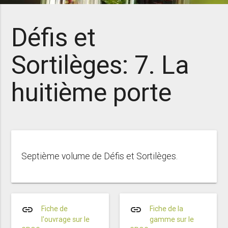
Défis et
Sortilèges: 7. La
huitième porte
Septième volume de Défis et Sortilèges.
link
link
Fiche de
Fiche de la
l'ouvrage sur le
gamme sur le