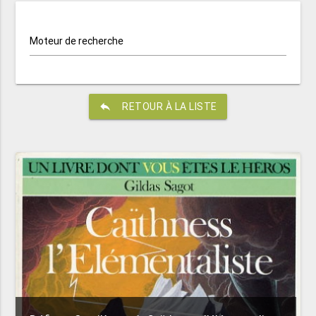
Moteur de recherche
reply
RETOUR À LA LISTE