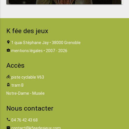
K fée des jeux
location_on
1 quai Stéphane Jay • 38000 Grenoble
business_center
mentions légales
• 2007 - 2026
Accès
directions_bike
piste cyclable V63
tram
tram B
Notre-Dame - Musée
Nous contacter
phone
04 76 42 43 68
email
contact@kfeedesjeux.com