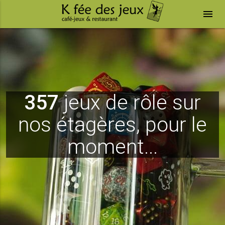
menu
357
jeux de rôle sur
nos étagères, pour le
moment...