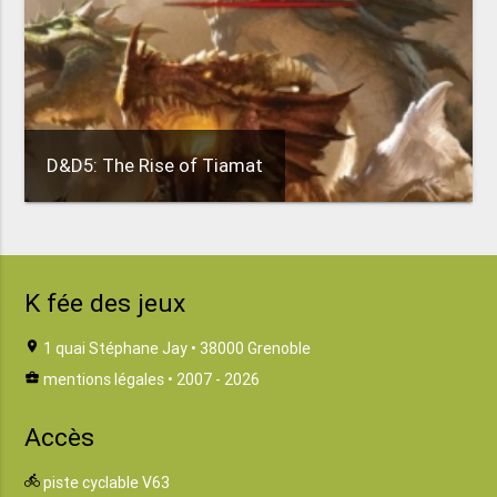
D&D5: The Rise of Tiamat
K fée des jeux
location_on
1 quai Stéphane Jay • 38000 Grenoble
business_center
mentions légales
• 2007 - 2026
Accès
directions_bike
piste cyclable V63