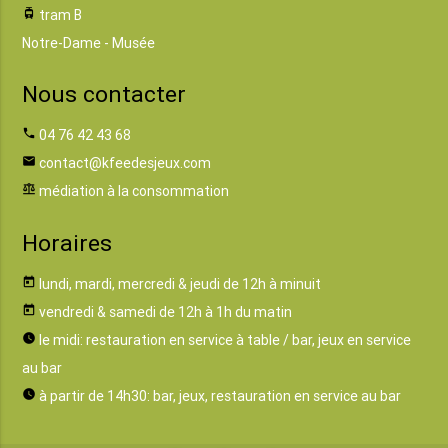
tram
tram B
Notre-Dame - Musée
Nous contacter
phone
04 76 42 43 68
email
contact@kfeedesjeux.com
balance
médiation à la consommation
Horaires
today
lundi, mardi, mercredi & jeudi de 12h à minuit
today
vendredi & samedi de 12h à 1h du matin
watch_later
le midi: restauration en service à table / bar, jeux en service
au bar
watch_later
à partir de 14h30: bar, jeux, restauration en service au bar