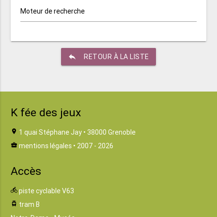
Moteur de recherche
reply
RETOUR À LA LISTE
K fée des jeux
location_on
1 quai Stéphane Jay • 38000 Grenoble
business_center
mentions légales
• 2007 - 2026
Accès
directions_bike
piste cyclable V63
tram
tram B