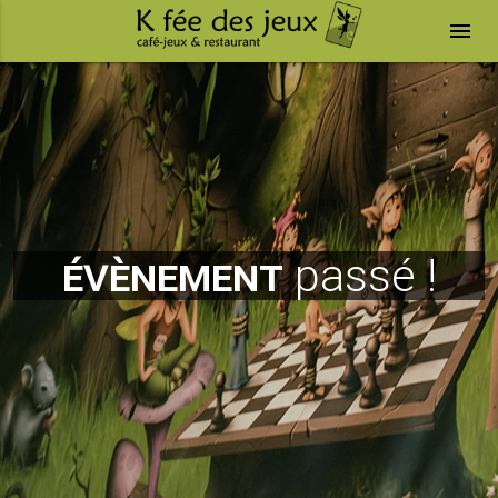
menu
évènement
passé !