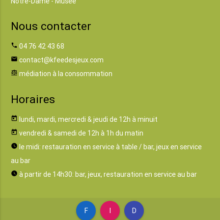
Notre-Dame - Musée
Nous contacter
phone
04 76 42 43 68
email
contact@kfeedesjeux.com
balance
médiation à la consommation
Horaires
today
lundi, mardi, mercredi & jeudi de 12h à minuit
today
vendredi & samedi de 12h à 1h du matin
watch_later
le midi: restauration en service à table / bar, jeux en service
au bar
watch_later
à partir de 14h30: bar, jeux, restauration en service au bar
F
I
D