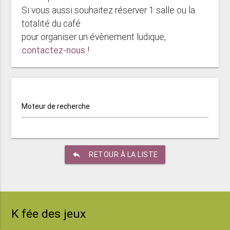
Si vous aussi souhaitez réserver 1 salle ou la
totalité du café
pour organiser un évènement ludique,
contactez-nous
!
Moteur de recherche
reply
RETOUR À LA LISTE
K fée des jeux