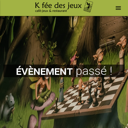
menu
évènement
passé !