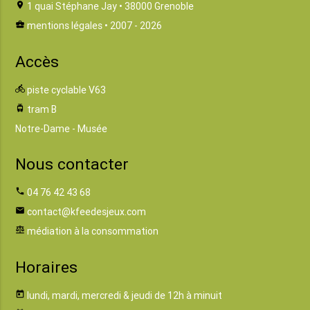
location_on
1 quai Stéphane Jay • 38000 Grenoble
business_center
mentions légales
• 2007 - 2026
Accès
directions_bike
piste cyclable V63
tram
tram B
Notre-Dame - Musée
Nous contacter
phone
04 76 42 43 68
email
contact@kfeedesjeux.com
balance
médiation à la consommation
Horaires
today
lundi, mardi, mercredi & jeudi de 12h à minuit