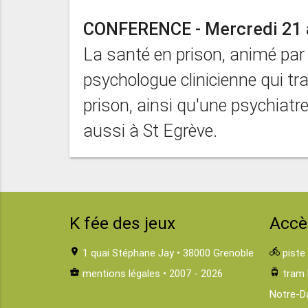
CONFERENCE - Mercredi 21 a
La santé en prison, animé par
psychologue clinicienne qui tr
prison, ainsi qu'une psychiat
aussi à St Egrève.
K fée des jeux
Accè
location_on
1 quai Stéphane Jay • 38000 Grenoble
directions_bike
piste
business_center
mentions légales
• 2007 - 2026
tram
tram 
Notre-D