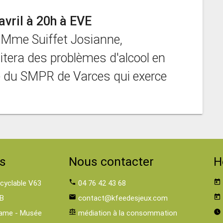
vril à 20h à EVE
 Mme Suiffet Josianne,
aitera des problèmes d'alcool en
re du SMPR de Varces qui exerce
s
Nous contacter
H
 cyclable V63
phone
04 76 42 43 68
today
B
email
contact@kfeedesjeux.com
today
ame - Musée
balance
médiation à la consommation
watch_later