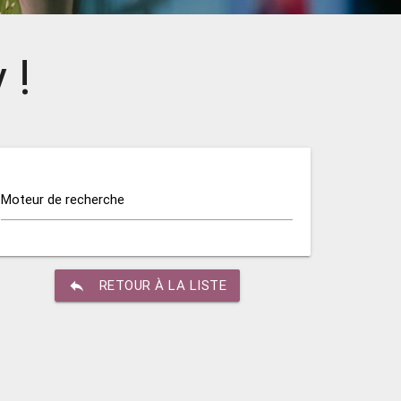
 !
Moteur de recherche
reply
RETOUR À LA LISTE