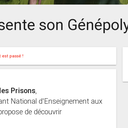
sente son Génépoly
est passé !
es Prisons
,
nt National d'Enseignement aux
propose de découvrir